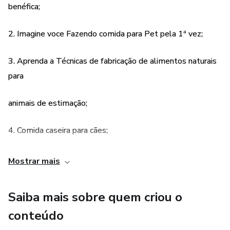
benéfica;
2. Imagine voce Fazendo comida para Pet pela 1ª vez;
3. Aprenda a Técnicas de fabricação de alimentos naturais
para
animais de estimação;
4. Comida caseira para cães;
5.Comida Caseira para Gatos
Mostrar mais
E muito mais.....
Saiba mais sobre quem criou o
conteúdo