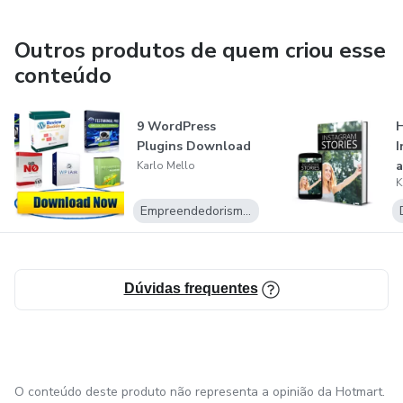
Definir, monitorar e relatar os objetivos da equipe
Outros produtos de quem criou esse
conteúdo
Criar estratégias de marca, posicionamento e preço.
O QUE VOCÊ GOSTARIA DE APRENDER?
9 WordPress
H
Plugins Download
I
a
Karlo Mello
Aumente sua experiência em negócios, tecnologia e
K
I
desenvolvimento pessoal
Empreendedorismo Digital
https://newbusinesscourse.sitecoursepro.com/
Dúvidas frequentes
O conteúdo deste produto não representa a opinião da Hotmart.