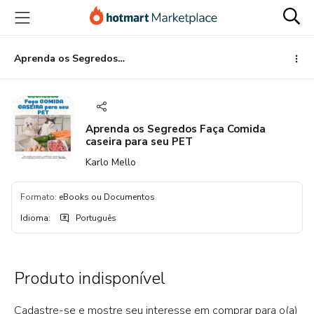
Ir
Ir
Ir
para
para
para
o
o
o
conteúdo
pagamento
rodapé
Aprenda os Segredos Faça Comida caseira para seu PET
principal
Aprenda os Segredos Faça Comida
caseira para seu PET
Karlo Mello
Formato
:
eBooks ou Documentos
Idioma
:
Português
Produto indisponível
Cadastre-se e mostre seu interesse em comprar para o(a)