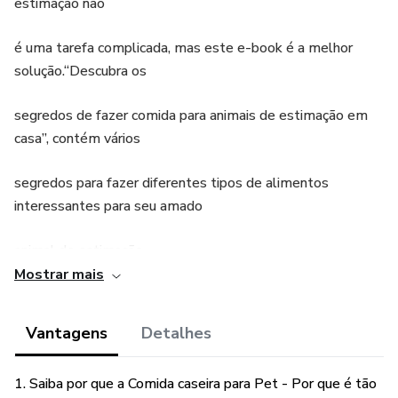
estimação não
é uma tarefa complicada, mas este e-book é a melhor
solução.“Descubra os
segredos de fazer comida para animais de estimação em
casa”, contém vários
segredos para fazer diferentes tipos de alimentos
interessantes para seu amado
animal de estimação.
Mostrar mais
Este é um guia livre de problemas para fazê-lo. Leia o
ebook e obtenha uma
Vantagens
Detalhes
compreensão de por que é melhor para o seu companheiro
1. Saiba por que a Comida caseira para Pet - Por que é tão
amoroso.