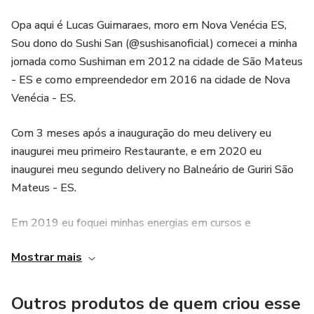
personalizadas, garantindo um aprendizado completo e de
Opa aqui é Lucas Guimaraes, moro em Nova Venécia ES,
qualidade.
Sou dono do Sushi San (@sushisanoficial) comecei a minha
jornada como Sushiman em 2012 na cidade de São Mateus
4. Economize dinheiro e surpreenda seus convidados: Ao
- ES e como empreendedor em 2016 na cidade de Nova
aprender a fazer sushi em casa, você poderá economizar
Venécia - ES.
dinheiro, pois não precisará mais frequentar restaurantes
especializados. Além disso, poderá surpreender seus
Com 3 meses após a inauguração do meu delivery eu
inaugurei meu primeiro Restaurante, e em 2020 eu
convidados com uma refeição sofisticada e deliciosa,
inaugurei meu segundo delivery no Balneário de Guriri São
mostrando suas habilidades na culinária japonesa. O curso
Mateus - ES.
"O Jeito Lucaresco de Fazer Sushi" é uma oportunidade
única de se tornar um verdadeiro sushiman ou sushiwoman
Em 2019 eu foquei minhas energias em cursos e
e desfrutar dos benefícios de preparar seus próprios sushis.
treinamentos, me formei em coaching pela slac e igt, as
Mostrar mais
duas maiores escolas de desenvolvimento pessoal da
américa latina com 8 certificações sendo duas
internacionais, sou líder coaching e analista de perfil
Outros produtos de quem criou esse