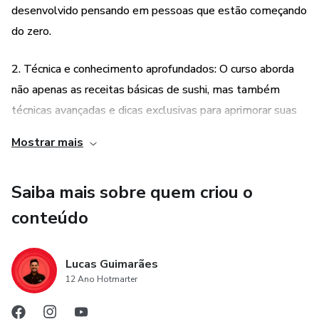
desenvolvido pensando em pessoas que estão começando
do zero.
2. Técnica e conhecimento aprofundados: O curso aborda
não apenas as receitas básicas de sushi, mas também
técnicas avançadas e dicas exclusivas para aprimorar suas
habilidades na preparação dessa iguaria. Você aprenderá
Mostrar mais
desde a escolha dos ingredientes até a montagem e
apresentação dos sushis, garantindo um resultado
Saiba mais sobre quem criou o
profissional e saboroso.
conteúdo
3. Acesso a um conteúdo completo e atualizado: Ao
adquirir o curso, você terá acesso a um material completo
Lucas Guimarães
e atualizado, com videoaulas explicativas, apostilas e
12 Ano Hotmarter
receitas detalhadas. Além disso, você poderá contar com
suporte online para tirar suas dúvidas e receber orientações