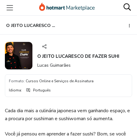
Ir
Ir
Ir
para
para
para
o
o
o
conteúdo
pagamento
rodapé
O JEITO LUCARESCO DE FAZER SUHI
principal
O JEITO LUCARESCO DE FAZER SUHI
Lucas Guimarães
Formato
:
Cursos Online e Serviços de Assinatura
Idioma
:
Português
Cada dia mais a culinária japonesa vem ganhando espaço, e
a procura por sushiman e sushiwoman só aumenta.
Você já pensou em aprender a fazer sushi? Bom, se você