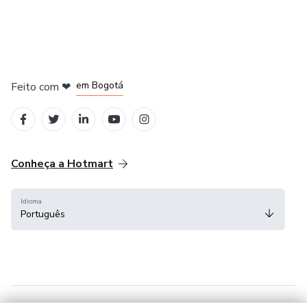
em Amsterdam
em Madrid
em Bogotá
Feito com
❤
em Belo Horizonte
na Cidade do México
Conheça a Hotmart
Idioma
Português