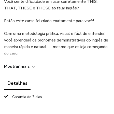
Você sente dificuldade em usar corretamente THIS,
THAT, THESE e THOSE ao falar inglês?
Então este curso foi criado exatamente para você!
Com uma metodologia prática, visual e fácil de entender,
você aprenderá os pronomes demonstrativos do inglês de
maneira rápida e natural — mesmo que esteja começando
do zero.
📚 O que você vai aprender:
Mostrar mais
✅ Diferença entre THIS, THAT, THESE e THOSE
Detalhes
✅ Como usar no singular e no plural
Garantia de 7 dias
✅ Quando usar para perto e longe