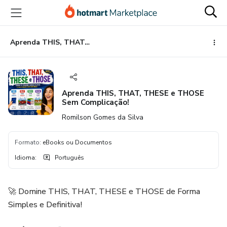
Ir
Ir
Ir
para
para
para
o
o
o
conteúdo
pagamento
rodapé
Aprenda THIS, THAT, THESE e THOSE Sem Complicação!
principal
Aprenda THIS, THAT, THESE e THOSE
Sem Complicação!
Romilson Gomes da Silva
Formato
:
eBooks ou Documentos
Idioma
:
Português
🚀 Domine THIS, THAT, THESE e THOSE de Forma
Simples e Definitiva!