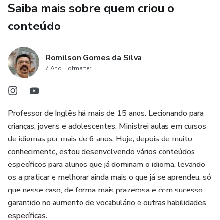
✅ Estruturas corretas das frases
Saiba mais sobre quem criou o
conteúdo
✅ Perguntas e respostas em inglês
✅ Exemplos reais e fáceis de memorizar
Romilson Gomes da Silva
7 Ano Hotmarter
✅ Erros mais comuns e como evitá-los
✅ Exercícios completos com respostas
Professor de Inglês há mais de 15 anos. Lecionando para
crianças, jovens e adolescentes. Ministrei aulas em cursos
✅ Explicações visuais e organizadas
de idiomas por mais de 6 anos. Hoje, depois de muito
conhecimento, estou desenvolvendo vários conteúdos
🎯 O que você receberá:
específicos para alunos que já dominam o idioma, levando-
os a praticar e melhorar ainda mais o que já se aprendeu, só
📖 Material completo em imagens de alta qualidade
que nesse caso, de forma mais prazerosa e com sucesso
📝 Exercícios práticos para fixação
garantido no aumento de vocabulário e outras habilidades
específicas.