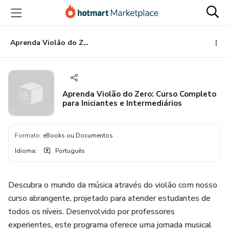
Ir
Ir
Ir
para
para
para
o
o
o
conteúdo
pagamento
rodapé
Aprenda Violão do Zero: Curso Completo para Iniciantes e Intermediários
principal
Aprenda Violão do Zero: Curso Completo
para Iniciantes e Intermediários
Formato
:
eBooks ou Documentos
Idioma
:
Português
Descubra o mundo da música através do violão com nosso
curso abrangente, projetado para atender estudantes de
todos os níveis. Desenvolvido por professores
experientes, este programa oferece uma jornada musical