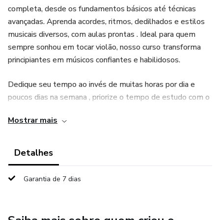
completa, desde os fundamentos básicos até técnicas
avançadas. Aprenda acordes, ritmos, dedilhados e estilos
musicais diversos, com aulas prontas . Ideal para quem
sempre sonhou em tocar violão, nosso curso transforma
principiantes em músicos confiantes e habilidosos.
Dedique seu tempo ao invés de muitas horas por dia e
poucos dias na semana , priorize o tempo de estudo com o
instrumento em pouco tempo de estudo e mais dias na
Mostrar mais
semana . Boas Aulas !
Detalhes
Garantia de 7 dias