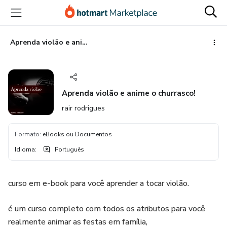
Ir
Ir
Ir
para
para
para
o
o
o
conteúdo
pagamento
rodapé
Aprenda violão e anime o churrasco!
principal
Aprenda violão e anime o churrasco!
rair rodrigues
Formato
:
eBooks ou Documentos
Idioma
:
Português
curso em e-book para você aprender a tocar violão.
é um curso completo com todos os atributos para você
realmente animar as festas em família,