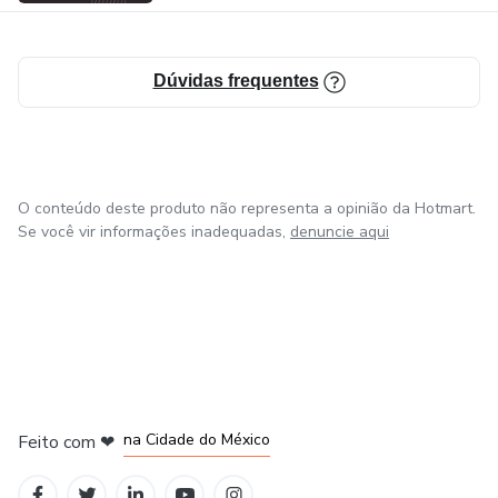
Dúvidas frequentes
O conteúdo deste produto não representa a opinião da Hotmart.
Se você vir informações inadequadas,
denuncie aqui
em Bogotá
em Amsterdam
em Madrid
na Cidade do México
Feito com
❤
em Belo Horizonte