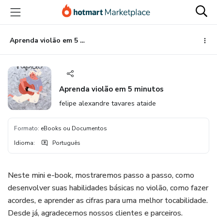
Ir
Ir
Ir
para
para
para
o
o
o
conteúdo
pagamento
rodapé
Aprenda violão em 5 minutos
principal
Aprenda violão em 5 minutos
felipe alexandre tavares ataide
Formato
:
eBooks ou Documentos
Idioma
:
Português
Neste mini e-book, mostraremos passo a passo, como
desenvolver suas habilidades básicas no violão, como fazer
acordes, e aprender as cifras para uma melhor tocabilidade.
Desde já, agradecemos nossos clientes e parceiros.