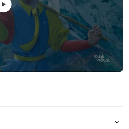
você irá desenvolver sua própria percepção.
mais poder contribuir com sua visão.
eriência. Irá desenvolver seu raciocínio e percepção do
ritualidade.
 o autoconhecimento.
hecerás o universo e os deuses." Templo de Delfos
m prática no seu dia a dia.
ui para ajudar ​nessa Jornada até que possamos ser