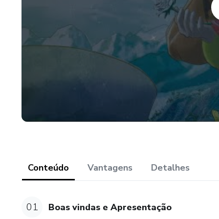
Questione sempre, pois assim 
Entenda a essência para logo 
O Tarô é estudo, prática e exp
mundo, como também sua espi
O Tarô é um instrumento para
"Conhece-te a ti mesmo e con
Aprenda o Tarô e coloque ele e
Conteúdo
Vantagens
Detalhes
Eu Marcelo Menezes estarei aq
companheiros de Jornada.
01
Boas vindas e Apresentação