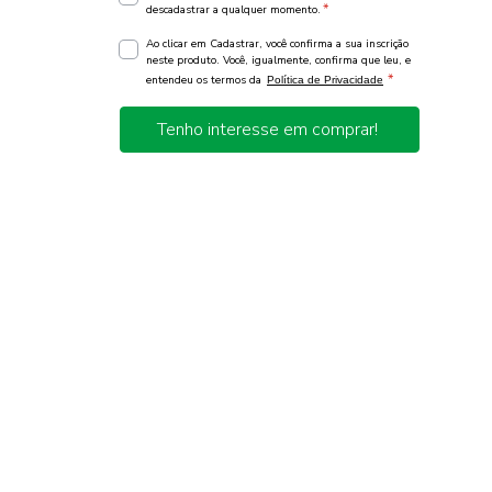
*
descadastrar a qualquer momento.
Ao clicar em Cadastrar, você confirma a sua inscrição
neste produto. Você, igualmente, confirma que leu, e
*
entendeu os termos da
Política de Privacidade
Tenho interesse em comprar!