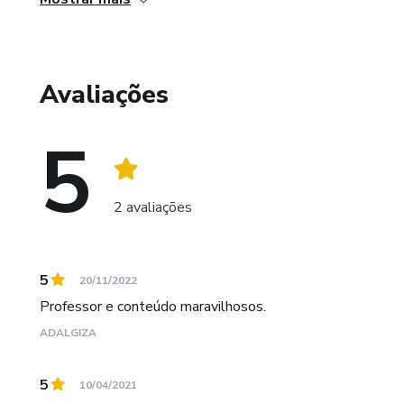
Avaliações
5
2 avaliações
5
20/11/2022
Professor e conteúdo maravilhosos.
ADALGIZA
5
10/04/2021