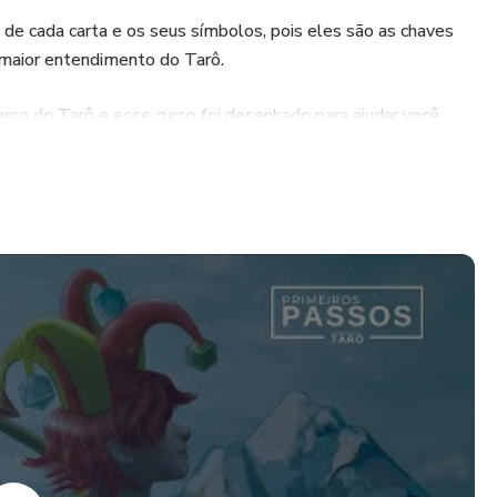
de cada carta e os seus símbolos, pois eles são as chaves
maior entendimento do Tarô.
verso do Tarô e esse curso foi desenhado para ajudar você
ecimento sobre o que é o Tarô, sua origem e história.
celo Menezes será o seu guia.
er confuso, porém ele estruturou o curso para direcionar seus
sa focar no que é essencial. Aqui é muito importante
ado a partir de sua experiência e que não deve ser encarado
as como uma ponte para te ajudar em seus estudos até que
s conclusões.
e.