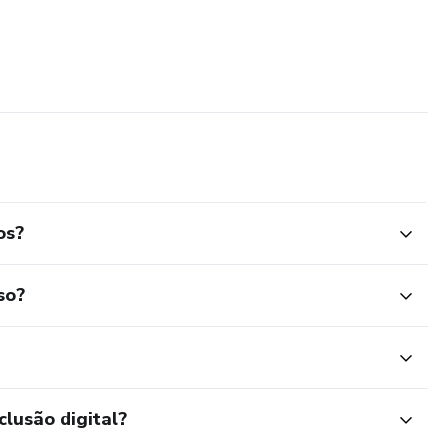
os?
so?
clusão digital?