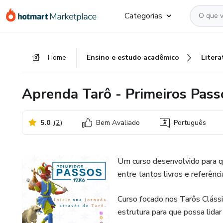
Ir
Ir
Ir
Categorias
para
para
para
o
o
o
conteúdo
pagamento
rodapé
Home
Ensino e estudo acadêmico
Litera
principal
Aprenda Tarô - Primeiros Pass
5.0
(
2
)
Bem Avaliado
Português
Um curso desenvolvido para q
entre tantos livros e referênci
Curso focado nos Tarôs Clássi
estrutura para que possa lida