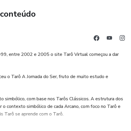
 conteúdo
99, entre 2002 e 2005 o site Tarô Virtual começou a dar
ceu o Tarô A Jornada do Ser, fruto de muito estudo e
to simbólico, com base nos Tarôs Clássicos. A estrutura dos
ar o contexto simbólico de cada Arcano, com foco no Tarô e
ois Tarô se aprende com o Tarô.
 o site www.tarovirtual.com