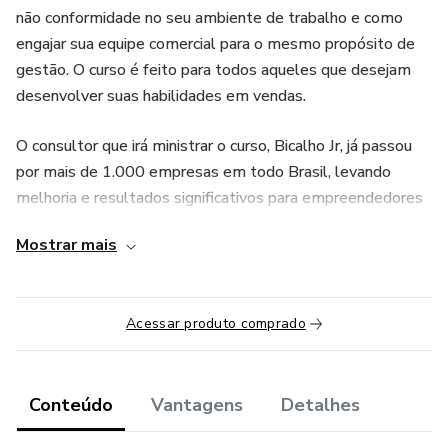
não conformidade no seu ambiente de trabalho e como
engajar sua equipe comercial para o mesmo propósito de
gestão. O curso é feito para todos aqueles que desejam
desenvolver suas habilidades em vendas.
O consultor que irá ministrar o curso, Bicalho Jr, já passou
por mais de 1.000 empresas em todo Brasil, levando
melhoria e resultados significativos para empreendedores
e colaboradores. Segredos de mais de 25 anos que serão
Mostrar mais
de extrema importância no momento do seu
relacionamento e das oportunidades de conquista para sua
carreira e empresa! Não perca tempo! Aproveite cada
Acessar produto comprado
momento desse conteúdo e aplique no seu dia a dia e não
tenha dúvidas que fortalecerão ainda mais seus resultados.
Conteúdo
Vantagens
Detalhes