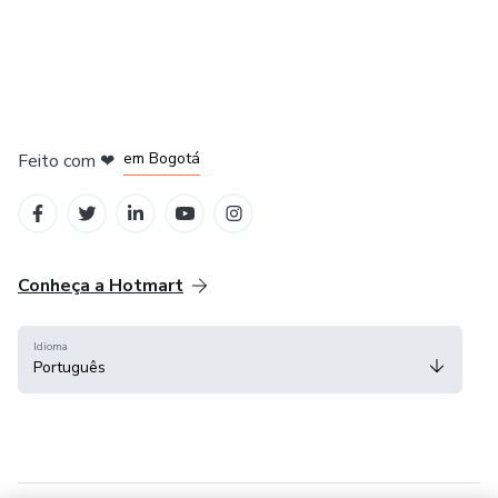
em Amsterdam
em Madrid
em Bogotá
Feito com
❤
em Belo Horizonte
na Cidade do México
Conheça a Hotmart
Idioma
Português