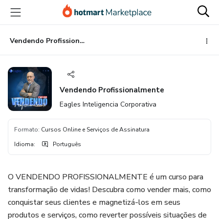
Ir
Ir
Ir
para
para
para
o
o
o
conteúdo
pagamento
rodapé
Vendendo Profissionalmente
principal
Vendendo Profissionalmente
Eagles Inteligencia Corporativa
Formato
:
Cursos Online e Serviços de Assinatura
Idioma
:
Português
O VENDENDO PROFISSIONALMENTE é um curso para
transformação de vidas! Descubra como vender mais, como
conquistar seus clientes e magnetizá-los em seus
produtos e serviços, como reverter possíveis situações de