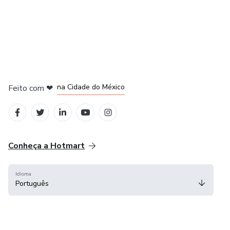
em Bogotá
em Amsterdam
em Madrid
na Cidade do México
Feito com
❤
em Belo Horizonte
Conheça a Hotmart
Idioma
Português