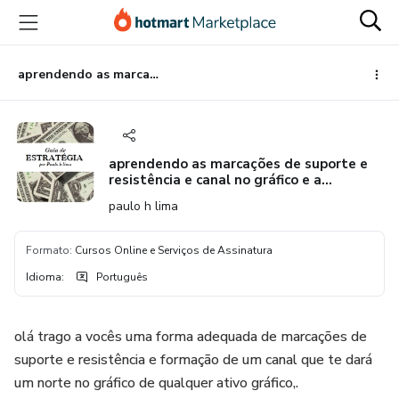
Ir
Ir
Ir
para
para
para
o
o
o
conteúdo
pagamento
rodapé
aprendendo as marcações de suporte e resistência e canal no gráfico e a estratégia
principal
aprendendo as marcações de suporte e
resistência e canal no gráfico e a
estratégia
paulo h lima
Formato
:
Cursos Online e Serviços de Assinatura
Idioma
:
Português
olá trago a vocês uma forma adequada de marcações de
suporte e resistência e formação de um canal que te dará
um norte no gráfico de qualquer ativo gráfico,.