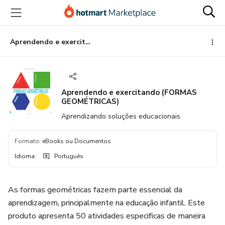
Ir
Ir
Ir
para
para
para
o
o
o
conteúdo
pagamento
rodapé
Aprendendo e exercitando (FORMAS GEOMÉTRICAS)
principal
Aprendendo e exercitando (FORMAS
GEOMÉTRICAS)
Aprendizando soluções educacionais
Formato
:
eBooks ou Documentos
Idioma
:
Português
As formas geométricas fazem parte essencial da
aprendizagem, principalmente na educação infantil. Este
produto apresenta 50 atividades especificas de maneira