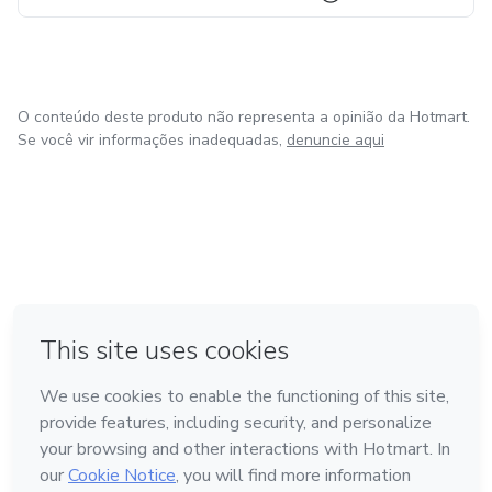
O conteúdo deste produto não representa a opinião da Hotmart.
Se você vir informações inadequadas,
denuncie aqui
em Bogotá
em Amsterdam
em Madrid
na Cidade do México
Feito com
❤
em Belo Horizonte
Conheça a Hotmart