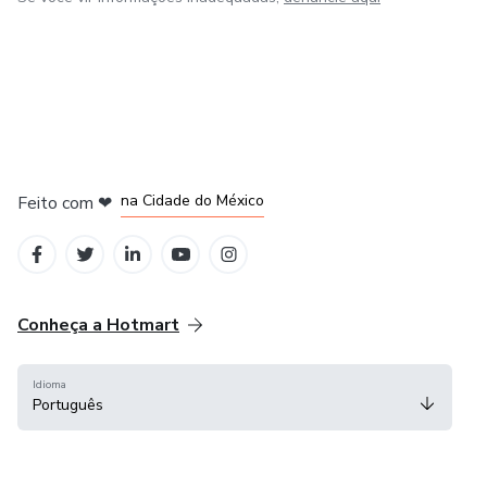
em Bogotá
em Amsterdam
em Madrid
na Cidade do México
Feito com
❤
em Belo Horizonte
Conheça a Hotmart
Idioma
Português