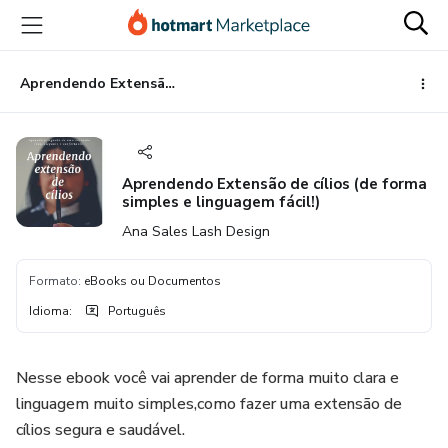
Ir
Ir
Ir
para
para
para
o
o
o
conteúdo
pagamento
rodapé
Aprendendo Extensão de cílios (de forma simples e linguagem fácil!)
principal
Aprendendo Extensão de cílios (de forma
simples e linguagem fácil!)
Ana Sales Lash Design
Formato
:
eBooks ou Documentos
Idioma
:
Português
Nesse ebook você vai aprender de forma muito clara e
linguagem muito simples,como fazer uma extensão de
cílios segura e saudável.