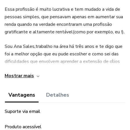
Essa profissão é muito lucrativa e tem mudado a vida de
pessoas simples, que pensavam apenas em aumentar sua
renda quando na verdade encontraram uma profissão
gratificante e altamente rentável(como por exemplo, eu !).
Sou Ana Sales,trabalho na área há três anos e te digo que
foi a melhor opção que eu pude escolher e como sei das
dificuldades que envolvem aprender a extensão de cílios
eu desenvolvi esse material para você que não pode pagar
Mostrar mais
por um curso presencial no momento mas tem o que
realmente importa: vontade de aprender!
Vantagens
Detalhes
Aproveite o conteúdo desse material riquíssimo que
preparei e desejo muito sucesso para você!
Suporte via email
Produto acessível