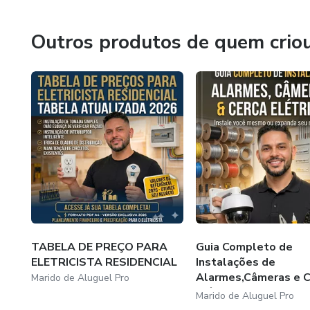
Imagine poder trabalhar por c
realidade.
serviços simples que qualque
Outros produtos de quem crio
👉 Pare de adiar e comece ho
TABELA DE PREÇO PARA
Guia Completo de
ELETRICISTA RESIDENCIAL
Instalações de
Alarmes,Câmeras e C
Marido de Aluguel Pro
Elé...
Marido de Aluguel Pro