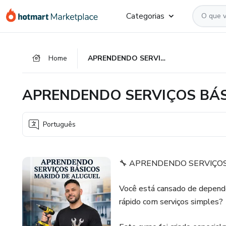
Ir
Ir
Ir
Categorias
para
para
para
o
o
o
conteúdo
pagamento
rodapé
Home
APRENDENDO SERVIÇOS BÁSICOS DE MARIDO DE ALUGUEL
principal
APRENDENDO SERVIÇOS BÁS
Português
🔧 APRENDENDO SERVIÇOS
Você está cansado de depender
rápido com serviços simples?