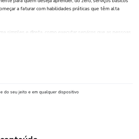
lmente para quem deseja aprender, do zero, serviços básicos
omeçar a faturar com habilidades práticas que têm alta
orma simples e direta, como executar serviços que as pessoas
 melhor ainda: como transformar isso em uma renda extra
 fonte de renda.
ptores
e do seu jeito e em qualquer dispositivo
ricos
de teto
rias