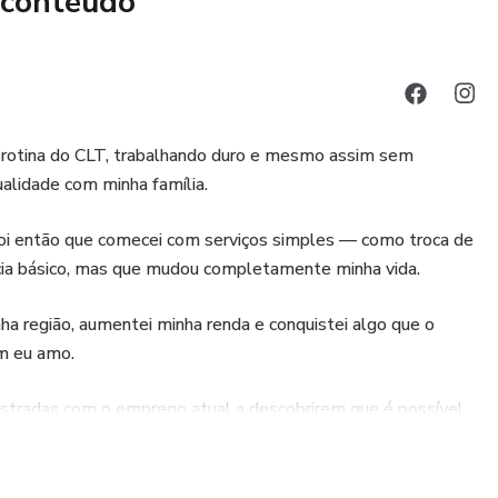
 conteúdo
s (torneiras, sifões e vazamentos)
clientes e cobrar pelo seu serviço
ito esse tipo de trabalho antes, este guia foi desenvolvido
 fácil e orientações práticas para você começar
à rotina do CLT, trabalhando duro e mesmo assim sem
ualidade com minha família.
você?
 Foi então que comecei com serviços simples — como troca de
cia básico, mas que mudou completamente minha vida.
ha região, aumentei minha renda e conquistei algo que o
m eu amo.
ustradas com o emprego atual a descobrirem que é possível
 do zero.
ro rápido
sso a passo, como você também pode transformar sua