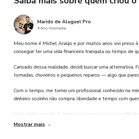
Saiba mais sobre quem criou o
✔ Pequenos reparos hidráulico
✔ Dicas práticas para atender 
Marido de Aluguel Pro
4 Ano Hotmarter
Mesmo que você nunca tenha fe
para iniciantes, com linguagem
Meu nome é Michel Araújo e por muitos anos vivi preso 
imediatamente.
conseguir ter uma vida financeira tranquila ou tempo de q
🚀 Por que este curso é para 
Cansado dessa realidade, decidi buscar uma alternativa.
tomadas, chuveiros e pequenos reparos — algo que pare
Não precisa de experiência
Com o tempo, me tornei um profissional conhecido na min
Baixo investimento inicial
dinheiro sozinho não compra: liberdade e tempo com que
Alta procura por serviços
Hoje, minha missão é ajudar outras pessoas que estão fr
ganhar dinheiro com serviços simples, mesmo começando
Mostrar mais
Possibilidade de ganhar dinhei
Criei o método Marido de Aluguel Pro para mostrar, pa