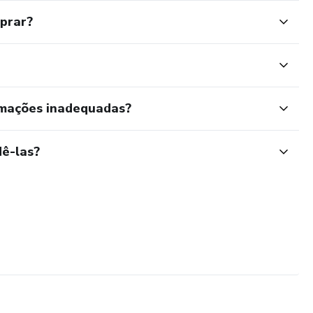
mprar?
rmações inadequadas?
ê-las?