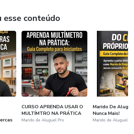
onta própria, fazer seus horários e aumentar sua renda com
r pessoa pode aprender.
u esse conteúdo
je mesmo a transformar sua realidade
CURSO APRENDA USAR O
Marido De Alugue
MULTÍMTRO NA PRÁTICA
Nunca Mais!
ercas
Marido de Aluguel Pro
Marido de Aluguel Pr