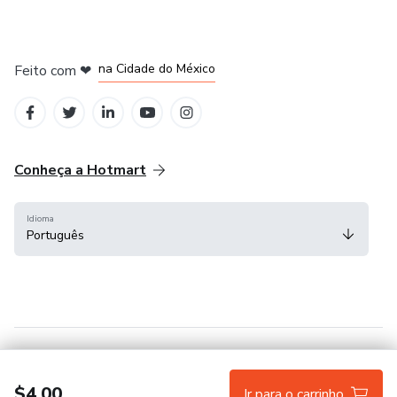
em Bogotá
em Amsterdam
em Madrid
na Cidade do México
Feito com
❤
em Belo Horizonte
Conheça a Hotmart
Idioma
Português
Central de ajuda
Termos
Privacidade
Cookies
$4.00
Ir para o carrinho