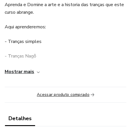
Aprenda e Domine a arte e a historia das tranças que este
curso abrange.
Aqui aprenderemos:
- Tranças simples
- Tranças Nagô
- Tranças Box
Mostrar mais
- Dominação do Jumbo
Acessar produto comprado
- Como fazer um Blow out
- Técnicas de Crochê Braids
Detalhes
entres outros assuntos mais aprofundados.