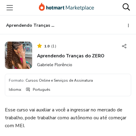
Ir
Ir
Ir
para
para
para
o
o
o
conteúdo
pagamento
rodapé
Aprendendo Tranças do ZERO
principal
1.0
(
1
)
Aprendendo Tranças do ZERO
Gabriele Florêncio
Formato
:
Cursos Online e Serviços de Assinatura
Idioma
:
Português
Esse curso vai auxiliar a você a ingressar no mercado de
trabalho, pode trabalhar como autônomo ou até começar
com MEI.