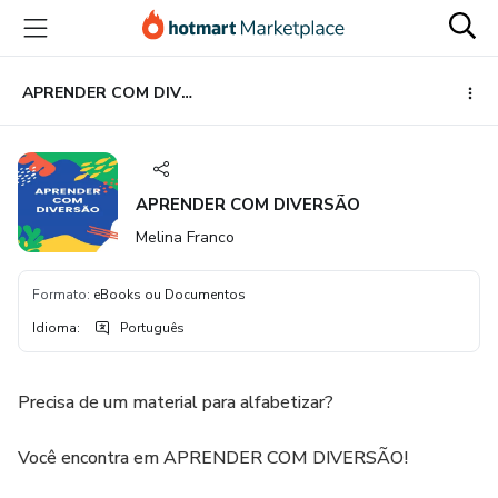
Ir
Ir
Ir
para
para
para
o
o
o
conteúdo
pagamento
rodapé
APRENDER COM DIVERSÃO
principal
APRENDER COM DIVERSÃO
Melina Franco
Formato
:
eBooks ou Documentos
Idioma
:
Português
Precisa de um material para alfabetizar?
Você encontra em APRENDER COM DIVERSÃO!