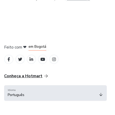
em Amsterdam
em Madrid
em Bogotá
Feito com
❤
em Belo Horizonte
na Cidade do México
Conheça a Hotmart
Idioma
Português