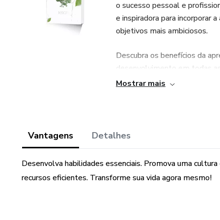
o sucesso pessoal e profissi
e inspiradora para incorporar 
objetivos mais ambiciosos.
Descubra os benefícios da ap
desenvolvimento em todas as 
desenvolver habilidades esse
Mostrar mais
ambiente de trabalho e supera
Com insights valiosos, dicas pr
definitivo para começar sua j
Vantagens
Detalhes
melhor. Não perca a oportunid
Adquira seu exemplar agora e
Desenvolva habilidades essenciais. Promova uma cultura 
realização!"
recursos eficientes. Transforme sua vida agora mesmo!
Sinta-se à vontade para ajust
necessidades específicas!