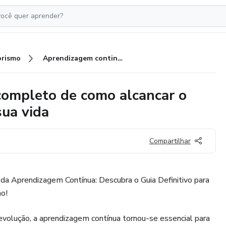
rismo
Aprendizagem continua: Guia completo de como alcancar o sucesso em todas as áreas da sua vida
completo de como alcancar o
sua vida
Compartilhar
da Aprendizagem Contínua: Descubra o Guia Definitivo para
o!
lução, a aprendizagem contínua tornou-se essencial para