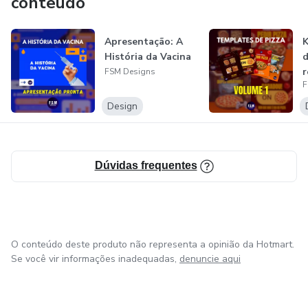
conteúdo
Apresentação: A
K
História da Vacina
d
r
FSM Designs
F
V
Design
Dúvidas frequentes
O conteúdo deste produto não representa a opinião da Hotmart.
Se você vir informações inadequadas,
denuncie aqui