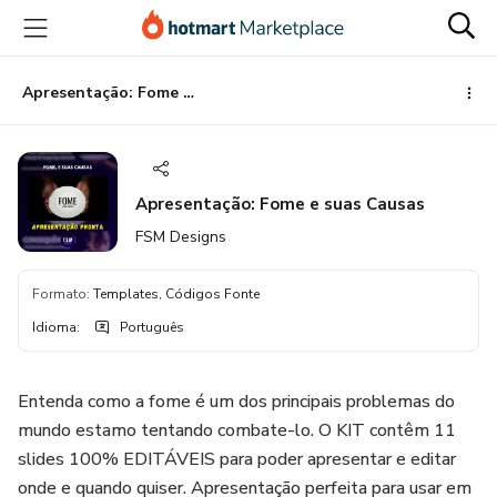
Ir
Ir
Ir
para
para
para
o
o
o
conteúdo
pagamento
rodapé
Apresentação: Fome e suas Causas
principal
Apresentação: Fome e suas Causas
FSM Designs
Formato
:
Templates, Códigos Fonte
Idioma
:
Português
Entenda como a fome é um dos principais problemas do
mundo estamo tentando combate-lo. O KIT contêm 11
slides 100% EDITÁVEIS para poder apresentar e editar
onde e quando quiser. Apresentação perfeita para usar em