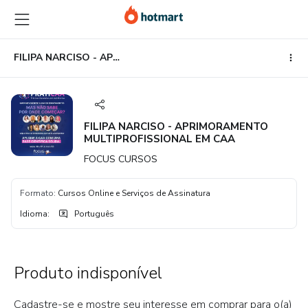
Ir
Ir
Ir
para
para
para
o
o
o
conteúdo
pagamento
rodapé
FILIPA NARCISO - APRIMORAMENTO MULTIPROFISSIONAL EM CAA
principal
FILIPA NARCISO - APRIMORAMENTO
MULTIPROFISSIONAL EM CAA
FOCUS CURSOS
Formato
:
Cursos Online e Serviços de Assinatura
Idioma
:
Português
Produto indisponível
Cadastre-se e mostre seu interesse em comprar para o(a)