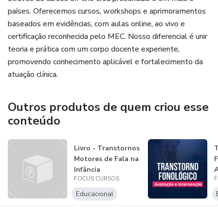
países. Oferecemos cursos, workshops e aprimoramentos
baseados em evidências, com aulas online, ao vivo e
certificação reconhecida pelo MEC. Nosso diferencial é unir
teoria e prática com um corpo docente experiente,
promovendo conhecimento aplicável e fortalecimento da
atuação clínica.
Outros produtos de quem criou esse
conteúdo
Livro - Transtornos
T
Motores de Fala na
F
Infância
A
FOCUS CURSOS
F
D
A
Educacional