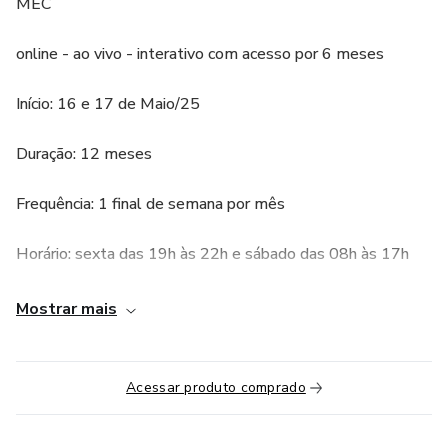
MEC
online - ao vivo - interativo com acesso por 6 meses
Início: 16 e 17 de Maio/25
Duração: 12 meses
Frequência: 1 final de semana por mês
Horário: sexta das 19h às 22h e sábado das 08h às 17h
Carga Horária: 144 horas
Mostrar mais
OBS: Para a obtenção do certificado, é necessário mínimo
de 75% de participação
Acessar produto comprado
nas aulas ao vivo.