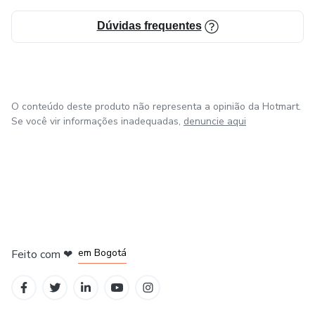
Dúvidas frequentes
O conteúdo deste produto não representa a opinião da Hotmart.
Se você vir informações inadequadas,
denuncie aqui
em Amsterdam
em Madrid
em Bogotá
Feito com
❤
em Belo Horizonte
na Cidade do México