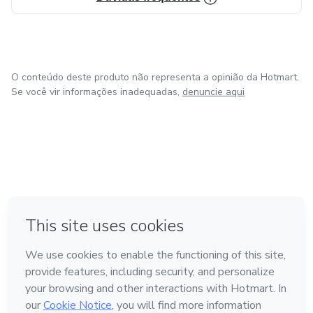
O conteúdo deste produto não representa a opinião da Hotmart.
Se você vir informações inadequadas,
denuncie aqui
em Bogotá
em Amsterdam
em Madrid
na Cidade do México
Feito com
❤
em Belo Horizonte
Conheça a Hotmart