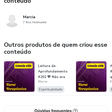
conteúdo
Marcia
7 Ano Hotmarter
Outros produtos de quem criou esse
conteúdo
Leitura de
Aprofundamento
#
#202 💚 Não era
q
Marcia
M
amor, era cilada!...
r
Espiritualidade
Dúvidas frequentes