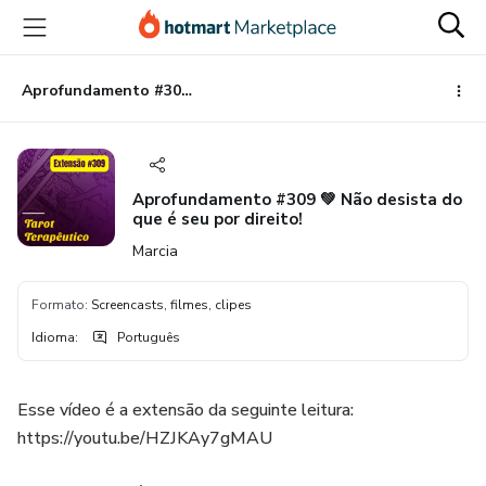
Ir
Ir
Ir
para
para
para
o
o
o
conteúdo
pagamento
rodapé
Aprofundamento #309 💚 Não desista do que é seu por direito!
principal
Aprofundamento #309 💚 Não desista do
que é seu por direito!
Marcia
Formato
:
Screencasts, filmes, clipes
Idioma
:
Português
Esse vídeo é a extensão da seguinte leitura:
https://youtu.be/HZJKAy7gMAU