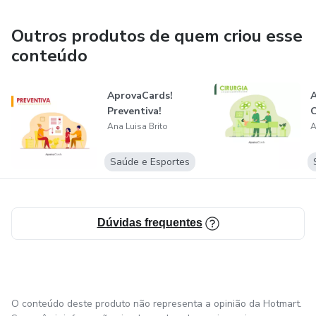
Neonatologia da Paraíba (LIANP-PB).
Outros produtos de quem criou esse
Sou completamente apaixonada pela Medicina e pela
conteúdo
Pediatria. Amo ajudar as pessoas e influenciá-las a lutarem
pelos seus sonhos diariamente.
AprovaCards!
A
Preventiva!
C
Ana Luisa Brito
A
Saúde e Esportes
Dúvidas frequentes
O conteúdo deste produto não representa a opinião da Hotmart.