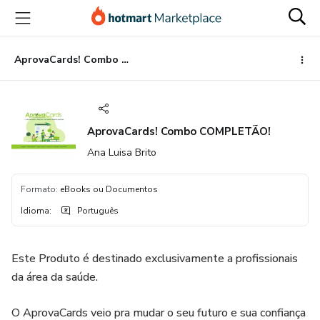
Ir
Ir
Ir
para
para
para
o
o
o
conteúdo
pagamento
rodapé
AprovaCards! Combo COMPLETÃO!
principal
AprovaCards! Combo COMPLETÃO!
Ana Luisa Brito
Formato
:
eBooks ou Documentos
Idioma
:
Português
Este Produto é destinado exclusivamente a profissionais
da área da saúde.
O AprovaCards veio pra mudar o seu futuro e sua confiança