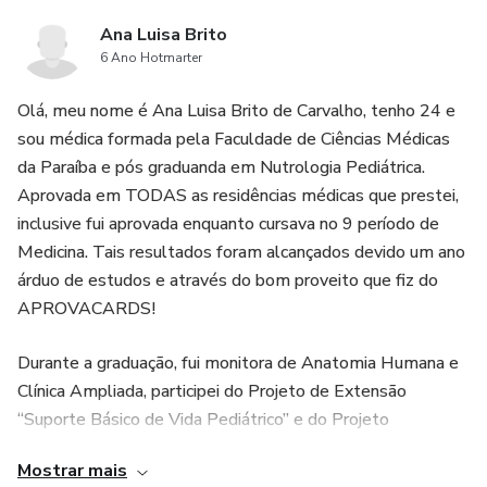
Ana Luisa Brito
6 Ano Hotmarter
Olá, meu nome é Ana Luisa Brito de Carvalho, tenho 24 e
sou médica formada pela Faculdade de Ciências Médicas
da Paraíba e pós graduanda em Nutrologia Pediátrica.
Aprovada em TODAS as residências médicas que prestei,
inclusive fui aprovada enquanto cursava no 9 período de
Medicina. Tais resultados foram alcançados devido um ano
árduo de estudos e através do bom proveito que fiz do
APROVACARDS!
Durante a graduação, fui monitora de Anatomia Humana e
Clínica Ampliada, participei do Projeto de Extensão
“Suporte Básico de Vida Pediátrico” e do Projeto
“Descobrindo a Anatomia: uma realidade prática da
Mostrar mais
Educação Popular”, sou fundadora da Liga de Pediatria e