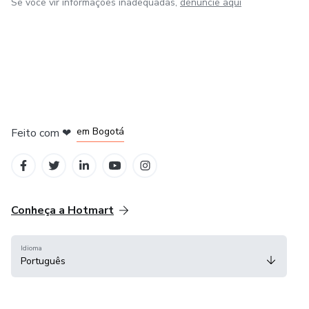
Se você vir informações inadequadas,
denuncie aqui
em Amsterdam
em Madrid
em Bogotá
Feito com
❤
em Belo Horizonte
na Cidade do México
Conheça a Hotmart
Idioma
Português