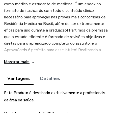
como médico e estudante de medicina! É um ebook no
formato de flashcards com todo o conteúdo clínico
necessário para aprovação nas provas mais concorridas de
Residência Médica no Brasil, além de ser extremamente
eficaz para uso durante a graduação! Partimos da premissa
que o estudo eficiente é formado de revisões objetivas e
diretas para o aprendizado completo do assunto, e o
AprovaCards é perfeito para esse intuito! Realizando a
compra você tem direito a versão em PDF e também a
Mostrar mais
uma versão interativa online, com quase 700 páginas e
mais de 5.000 perguntas referentes a todas as áreas
clínicas abordadas no curso de Medicina!
Vantagens
Detalhes
Este Produto é destinado exclusivamente a profissionais
da área da saúde.