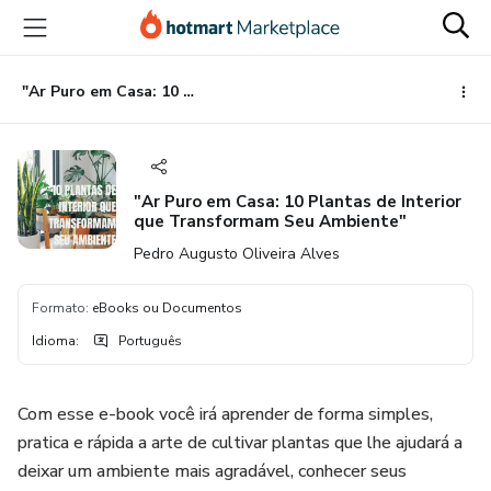
Ir
Ir
Ir
para
para
para
o
o
o
conteúdo
pagamento
rodapé
"Ar Puro em Casa: 10 Plantas de Interior que Transformam Seu Ambiente"
principal
"Ar Puro em Casa: 10 Plantas de Interior
que Transformam Seu Ambiente"
Pedro Augusto Oliveira Alves
Formato
:
eBooks ou Documentos
Idioma
:
Português
Com esse e-book você irá aprender de forma simples,
pratica e rápida a arte de cultivar plantas que lhe ajudará a
deixar um ambiente mais agradável, conhecer seus