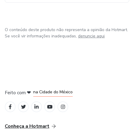
O conteúdo deste produto não representa a opinião da Hotmart.
Se você vir informações inadequadas,
denuncie aqui
em Bogotá
em Amsterdam
em Madrid
na Cidade do México
Feito com
❤
em Belo Horizonte
Conheça a Hotmart