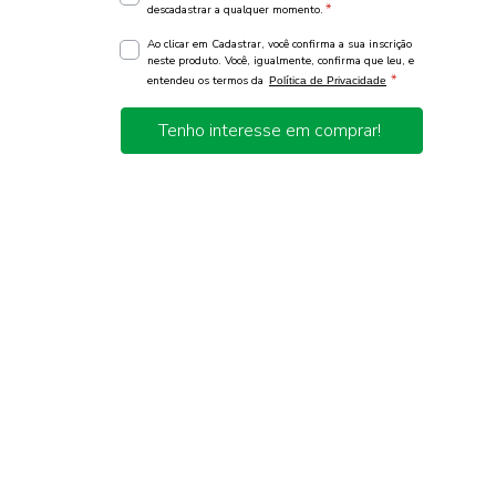
*
descadastrar a qualquer momento.
Ao clicar em Cadastrar, você confirma a sua inscrição
neste produto. Você, igualmente, confirma que leu, e
*
entendeu os termos da
Política de Privacidade
Tenho interesse em comprar!