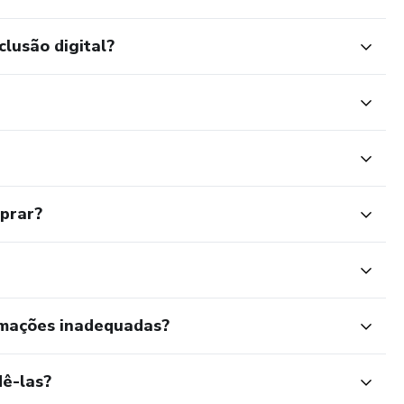
clusão digital?
mprar?
rmações inadequadas?
ê-las?