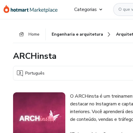
Ir
Ir
Ir
Categorias
para
para
para
o
o
o
conteúdo
pagamento
rodapé
Home
Engenharia e arquitetura
Arquite
principal
ARCHinsta
Português
O ARCHinsta é um treinament
destacar no Instagram e capta
interiores. Você aprenderá de
de conteúdo, vendas e tráfego