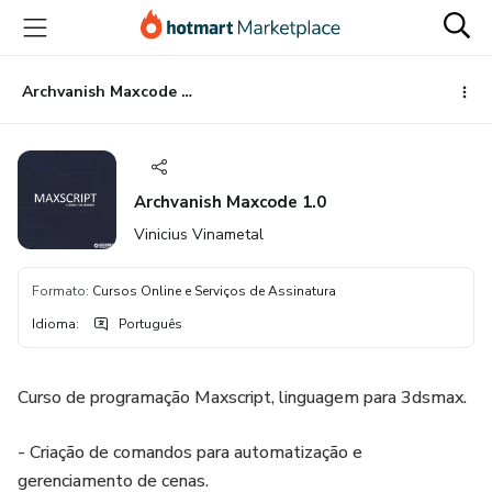
Ir
Ir
Ir
para
para
para
o
o
o
conteúdo
pagamento
rodapé
Archvanish Maxcode 1.0
principal
Archvanish Maxcode 1.0
Vinicius Vinametal
Formato
:
Cursos Online e Serviços de Assinatura
Idioma
:
Português
Curso de programação Maxscript, linguagem para 3dsmax.
- Criação de comandos para automatização e
gerenciamento de cenas.