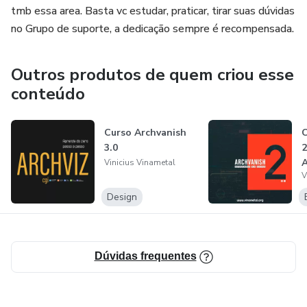
tmb essa area. Basta vc estudar, praticar, tirar suas dúvidas
no Grupo de suporte, a dedicação sempre é recompensada.
Outros produtos de quem criou esse
conteúdo
Curso Archvanish
C
3.0
2
A
Vinicius Vinametal
V
Design
Dúvidas frequentes