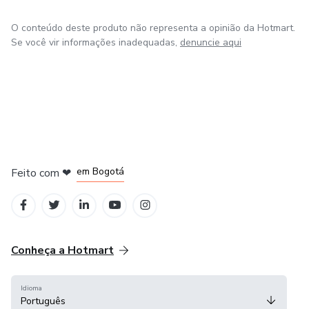
O conteúdo deste produto não representa a opinião da Hotmart.
Se você vir informações inadequadas,
denuncie aqui
em Amsterdam
em Madrid
em Bogotá
Feito com
❤
em Belo Horizonte
na Cidade do México
Conheça a Hotmart
Idioma
Português