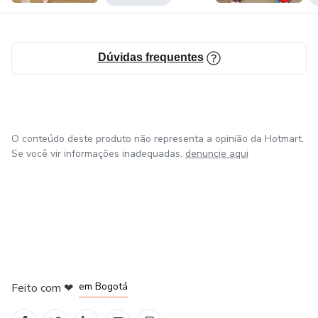
Dúvidas frequentes
O conteúdo deste produto não representa a opinião da Hotmart.
Se você vir informações inadequadas,
denuncie aqui
em Amsterdam
em Madrid
em Bogotá
Feito com
❤
em Belo Horizonte
na Cidade do México