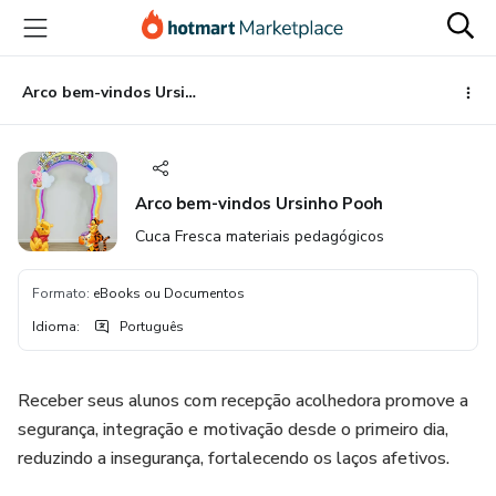
Ir
Ir
Ir
para
para
para
o
o
o
conteúdo
pagamento
rodapé
Arco bem-vindos Ursinho Pooh
principal
Arco bem-vindos Ursinho Pooh
Cuca Fresca materiais pedagógicos
Formato
:
eBooks ou Documentos
Idioma
:
Português
Receber seus alunos com recepção acolhedora promove a
segurança, integração e motivação desde o primeiro dia,
reduzindo a insegurança, fortalecendo os laços afetivos.