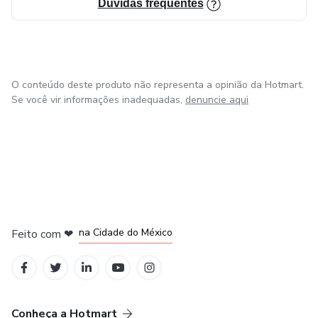
Dúvidas frequentes
O conteúdo deste produto não representa a opinião da Hotmart.
Se você vir informações inadequadas,
denuncie aqui
em Bogotá
em Amsterdam
em Madrid
na Cidade do México
Feito com
❤
em Belo Horizonte
Conheça a Hotmart