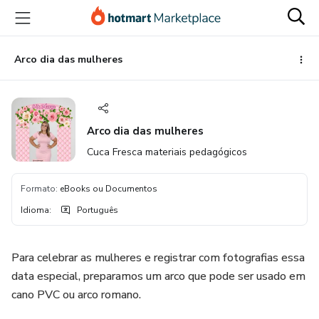
Ir
Ir
Ir
para
para
para
o
o
o
conteúdo
pagamento
rodapé
Arco dia das mulheres
principal
Arco dia das mulheres
Cuca Fresca materiais pedagógicos
Formato
:
eBooks ou Documentos
Idioma
:
Português
Para celebrar as mulheres e registrar com fotografias essa
data especial, preparamos um arco que pode ser usado em
cano PVC ou arco romano.