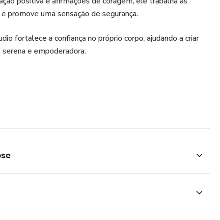
zação positiva e afirmações de coragem, ele trabalha as
e promove uma sensação de segurança.
dio fortalece a confiança no próprio corpo, ajudando a criar
s serena e empoderadora.
ose