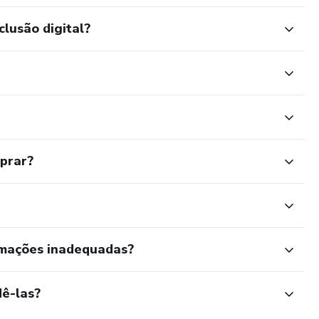
clusão digital?
mprar?
rmações inadequadas?
ê-las?