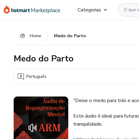
Ir
Ir
Ir
Categorias
para
para
para
o
o
o
conteúdo
pagamento
rodapé
Home
Medo do Parto
principal
Medo do Parto
Português
"Deixe o medo para trás e aco
Este áudio é ideal para futur
tranquilidade.