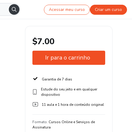
Acessar meu curso
Criar um curso
$7.00
Ir para o carrinho
Garantia de 7 dias
Estude do seu jeito e em qualquer
dispositivo
11 aula e 1 hora de conteúdo original
Formato
:
Cursos Online e Serviços de
Assinatura