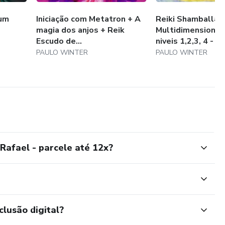
num
Iniciação com Metatron + A
Reiki Shamballa
magia dos anjos + Reik
Multidimensional
Escudo de...
niveis 1,2,3, 4 - S..
PAULO WINTER
PAULO WINTER
afael - parcele até 12x?
clusão digital?