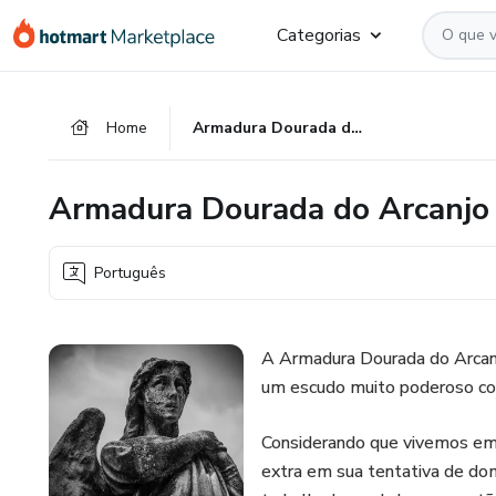
Ir
Ir
Ir
Categorias
para
para
para
o
o
o
conteúdo
pagamento
rodapé
Home
Armadura Dourada do Arcanjo Rafael - parcele até 12x
principal
Armadura Dourada do Arcanjo R
Português
A Armadura Dourada do Arcanjo
um escudo muito poderoso cont
Considerando que vivemos em
extra em sua tentativa de dom