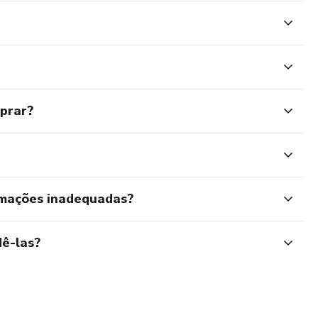
mprar?
rmações inadequadas?
ê-las?