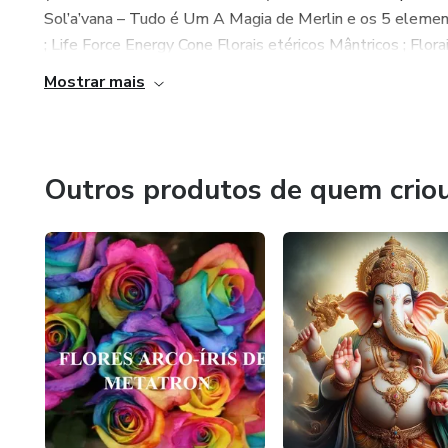
Sol’a’vana – Tudo é Um A Magia de Merlin e os 5 elemen
; Life Force Energy Cone Florais etéricos Mântricos ; Florai
Mostrar mais
Outros produtos de quem crio