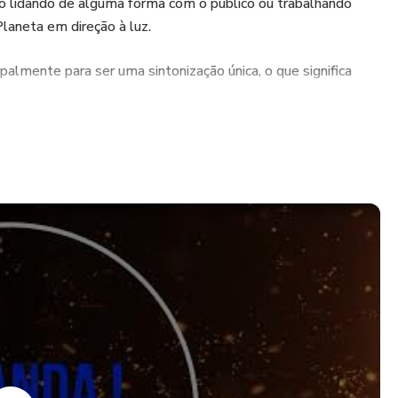
ão lidando de alguma forma com o público ou trabalhando
Planeta em direção à luz.
palmente para ser uma sintonização única, o que significa
ura Dourada, você não precisa se reiniciar. No entanto, você
a para reforçar suas defesas ou estender sua proteção à