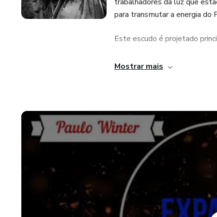
trabalhadores da luz que est
para transmutar a energia do 
Este escudo é projetado princi
que, depois de receber a Armad
Mostrar mais
também pode usar essa energi
outra pessoa.
canalizadora: Stephanie Brail