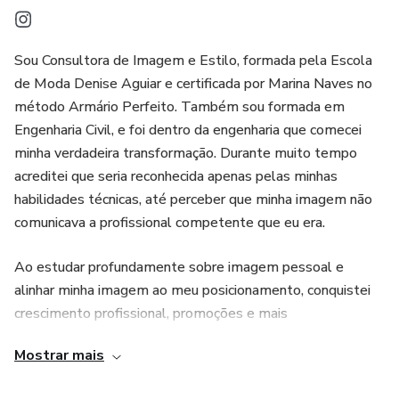
Sou Consultora de Imagem e Estilo, formada pela Escola
de Moda Denise Aguiar e certificada por Marina Naves no
método Armário Perfeito. Também sou formada em
Engenharia Civil, e foi dentro da engenharia que comecei
minha verdadeira transformação. Durante muito tempo
acreditei que seria reconhecida apenas pelas minhas
habilidades técnicas, até perceber que minha imagem não
comunicava a profissional competente que eu era.
Ao estudar profundamente sobre imagem pessoal e
alinhar minha imagem ao meu posicionamento, conquistei
crescimento profissional, promoções e mais
reconhecimento. Mas a maior mudança foi interna: mais
Mostrar mais
autoestima, autoconfiança e clareza sobre quem eu sou.
Hoje ajudo mulheres a usarem a imagem como estratégia