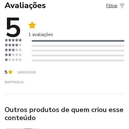
para se posicionarem com segurança, autoridade e
Avaliações
Filtrar
autenticidade.
5
1 avaliações
5
16/01/2025
RAPHAELA
Outros produtos de quem criou esse
conteúdo