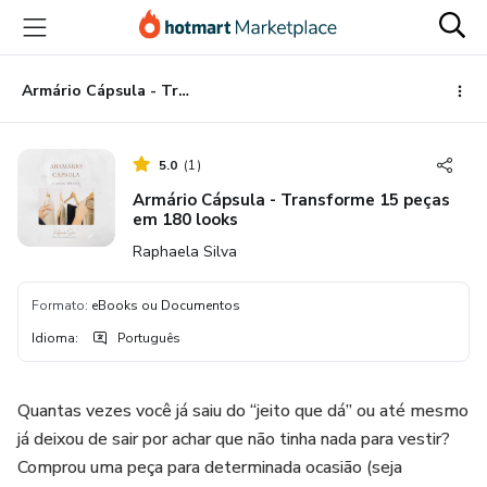
Ir
Ir
Ir
para
para
para
o
o
o
conteúdo
pagamento
rodapé
Armário Cápsula - Transforme 15 peças em 180 looks
principal
5.0
(
1
)
Armário Cápsula - Transforme 15 peças
em 180 looks
Raphaela Silva
Formato
:
eBooks ou Documentos
Idioma
:
Português
Quantas vezes você já saiu do “jeito que dá” ou até mesmo
já deixou de sair por achar que não tinha nada para vestir?
Comprou uma peça para determinada ocasião (seja