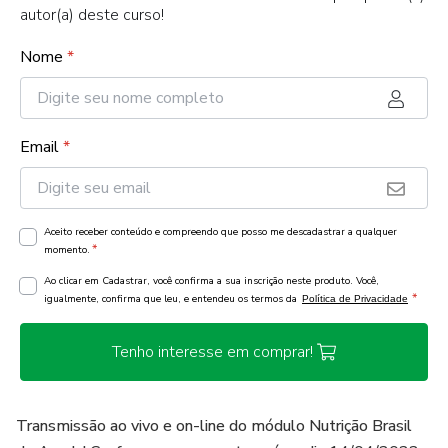
autor(a) deste curso!
Nome
*
Email
*
Aceito receber conteúdo e compreendo que posso me descadastrar a qualquer
*
momento.
Ao clicar em Cadastrar, você confirma a sua inscrição neste produto. Você,
*
igualmente, confirma que leu, e entendeu os termos da
Política de Privacidade
Tenho interesse em comprar!
Transmissão ao vivo e on-line do módulo Nutrição Brasil