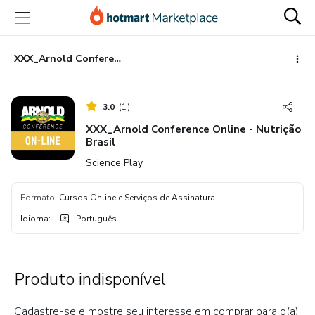
Ir
Ir
Ir
para
para
para
o
o
o
conteúdo
pagamento
rodapé
XXX_Arnold Conference Online - Nutrição Brasil
principal
3.0
(
1
)
XXX_Arnold Conference Online - Nutrição
Brasil
Science Play
Formato
:
Cursos Online e Serviços de Assinatura
Idioma
:
Português
Produto indisponível
Cadastre-se e mostre seu interesse em comprar para o(a)