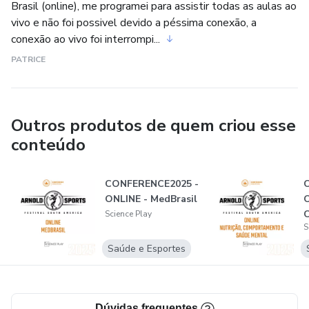
Brasil (online), me programei para assistir todas as aulas ao
Conteúdos rápidos e dinâmicos para quem quer aprender
vivo e não foi possivel devido a péssima conexão, a
algo específico e rápido. - Atualização Semanal
conexão ao vivo foi interrompi...
PATRICE
ARTIGOS REVISADOS
Artigos científicos traduzidos diariamente com abordagens
Outros produtos de quem criou esse
para a aplicação na prática da conduta profissional. -
conteúdo
Atualização Diária
AO VIVO
CONFERENCE2025 -
ONLINE - MedBrasil
O
10 aulas ao vivo por mês. Com ambiente interativo e
Science Play
S
S
espaço para perguntas e trocas de experiências. -
Atualização Mensal
Saúde e Esportes
Business Talk;
Dúvidas frequentes