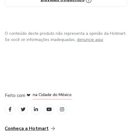
Live com Experts;
Personal Class;
Microbiota.Club;
O conteúdo deste produto não representa a opinião da Hotmart.
Se você vir informações inadequadas,
denuncie aqui
Monitoria para Estudantes.
em Bogotá
em Amsterdam
em Madrid
na Cidade do México
Feito com
❤
em Belo Horizonte
Conheça a Hotmart