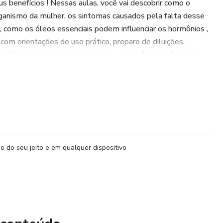
us benefícios ! Nessas aulas, você vai descobrir como o
ganismo da mulher, os sintomas causados pela falta desse
 como os óleos essenciais podem influenciar os hormônios ,
com orientações de uso prático, preparo de diluições,
s! Suas perguntas respondidas , aulas bônus incríveis e 3
a discussão de casos clínicos. Se você nunca estudou
o de Saúde da Mulher! O público alvo : todos são bem vindos!
 querem ajudar mulheres com patologias estrogênio-
, profissionais de saúde . Essas mulheres precisam de
 nós podemos ajudá-las!
entado não se destina a tratar ou diagnosticar doenças e
e do seu jeito e em qualquer dispositivo
 de médicos, nutricionistas, farmacêuticos e outros
tratamentos prescritos por eles.