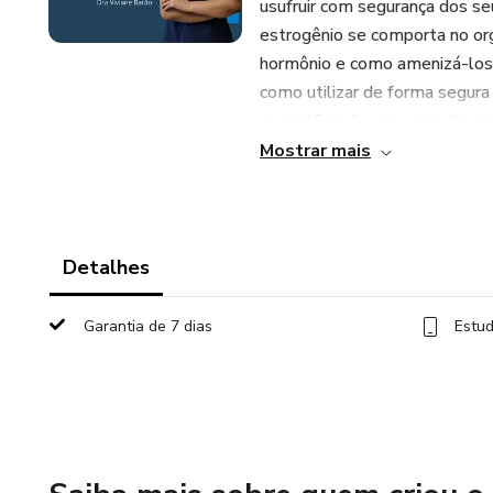
usufruir com segurança dos se
estrogênio se comporta no or
hormônio e como amenizá-los,
como utilizar de forma segura 
sugestões de uso , e muito mai
mentorias ao vivo, online, par
Mostrar mais
aromaterapia, inicie pelo curs
Pessoas que se identificam e
dependentes, aromaterapeutas
apoio. E com a aromaterapia,
Detalhes
Observação : O conteúdo apres
Garantia de 7 dias
Estud
não substituem as orientações
profissionais de saúde, ou os 