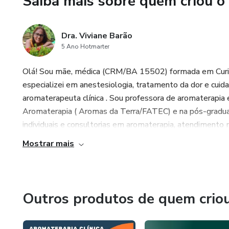
Saiba mais sobre quem criou o
Dra. Viviane Barão
5 Ano Hotmarter
Olá! Sou mãe, médica (CRM/BA 15502) formada em Cur
especializei em anestesiologia, tratamento da dor e cuid
aromaterapeuta clínica . Sou professora de aromaterapia
Aromaterapia ( Aromas da Terra/FATEC) e na pós-graduaç
individuais e consultorias em aromaterapia, atendimento
Mostrar mais
Outros produtos de quem crio