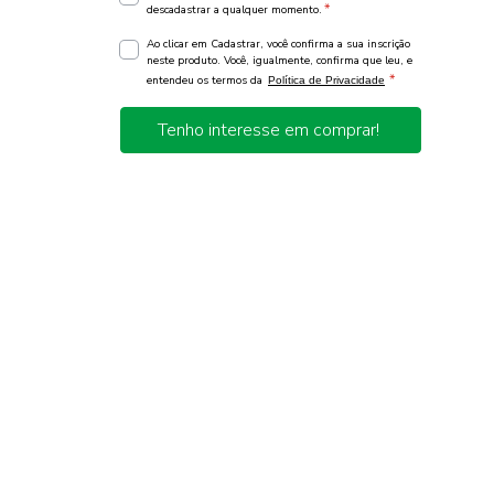
*
descadastrar a qualquer momento.
Ao clicar em Cadastrar, você confirma a sua inscrição
neste produto. Você, igualmente, confirma que leu, e
*
entendeu os termos da
Política de Privacidade
Tenho interesse em comprar!