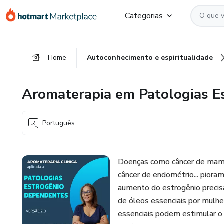
Ir
Ir
Ir
Categorias
para
para
para
o
o
o
conteúdo
pagamento
rodapé
Home
Autoconhecimento e espiritualidade
principal
Aromaterapia em Patologias E
Português
Doenças como câncer de mama
câncer de endométrio... piora
aumento do estrogênio precisa
de óleos essenciais por mulh
essenciais podem estimular o 