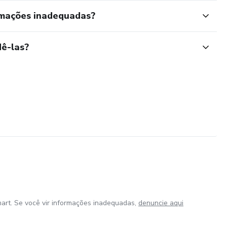
rmações inadequadas?
ê-las?
art. Se você vir informações inadequadas,
denuncie aqui