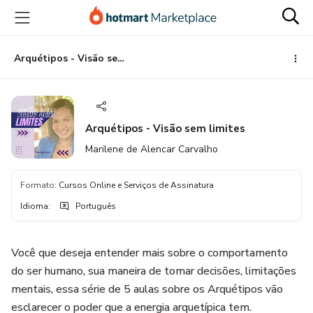
Ir
Ir
Ir
para
para
para
o
o
o
conteúdo
pagamento
rodapé
Arquétipos - Visão sem limites
principal
Arquétipos - Visão sem limites
Marilene de Alencar Carvalho
Formato
:
Cursos Online e Serviços de Assinatura
Idioma
:
Português
Você que deseja entender mais sobre o comportamento
do ser humano, sua maneira de tomar decisões, limitações
mentais, essa série de 5 aulas sobre os Arquétipos vão
esclarecer o poder que a energia arquetípica tem.