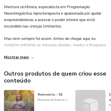
Mentora sistêmica, especialista em Programação
Neurolinguística, hipnoterapeuta e apaixonada por ajudar
empreendedoras a acessar o poder interior que está
escondido nas crenças limitantes.
Mas nem sempre foi assim. Antes de chegar aqui, eu
também enfrentei as mesmas dúvidas, medos e bloqueios
que talvez você esteja enfrentando agora.
Mostrar mais
Por muitos anos, carreguei crenças limitantes que me
mantinham insegura, invisível e com medo de crescer.
Outros produtos de quem criou esse
conteúdo
Foi só quando decidi olhar para dentro e transformar minha
mentalidade que tudo mudou.
Reinvente - SE
D
Marilene de Alencar Carvalho
Após 28 anos de entrega no corporativo, larguei a CLT em
maio de 2019 para empreender no digital transformando a