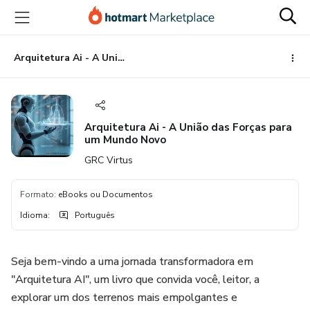
Ir
Ir
Ir
para
para
para
o
o
o
conteúdo
pagamento
rodapé
Arquitetura Ai - A União das Forças para um Mundo Novo
principal
Arquitetura Ai - A União das Forças para
um Mundo Novo
GRC Virtus
Formato
:
eBooks ou Documentos
Idioma
:
Português
Seja bem-vindo a uma jornada transformadora em
"Arquitetura AI", um livro que convida você, leitor, a
explorar um dos terrenos mais empolgantes e