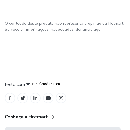
O conteúdo deste produto não representa a opinião da Hotmart.
Se você vir informações inadequadas,
denuncie aqui
em Madrid
em Amsterdam
Feito com
❤
em Belo Horizonte
na Cidade do México
em Bogotá
Conheça a Hotmart