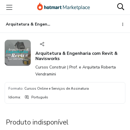
Ir
Ir
Ir
para
para
para
o
o
o
conteúdo
pagamento
rodapé
Arquitetura & Engenharia com Revit & Navisworks
principal
Arquitetura & Engenharia com Revit &
Navisworks
Cursos Construir | Prof. e Arquiteta Roberta
Vendramini
Formato
:
Cursos Online e Serviços de Assinatura
Idioma
:
Português
Produto indisponível