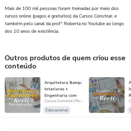
Mais de 100 mil pessoas foram treinadas por meio dos
cursos online (pagos e gratuitos) da Cursos Construir, e
também pelo canal da profª Roberta no Youtube ao longo
dos 10 anos de existência.
Outros produtos de quem criou esse
conteúdo
Arquitetura &amp;
A
Interiores +
I
Engenharia com
R
Cursos Construir | Prof. e Arquiteta Roberta Vendramini
Revit &amp; Na...
Educacional