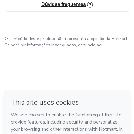
Dúvidas frequentes
O conteúdo deste produto não representa a opinião da Hotmart.
Se você vir informações inadequadas,
denuncie aqui
em Amsterdam
em Madrid
em Bogotá
Feito com
❤
em Belo Horizonte
na Cidade do México