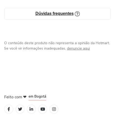
Dúvidas frequentes
O conteúdo deste produto não representa a opinião da Hotmart.
Se você vir informações inadequadas,
denuncie aqui
em Amsterdam
em Madrid
em Bogotá
Feito com
❤
em Belo Horizonte
na Cidade do México