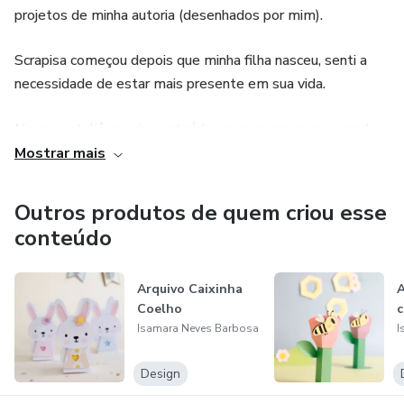
projetos de minha autoria (desenhados por mim).
Scrapisa começou depois que minha filha nasceu, senti a
necessidade de estar mais presente em sua vida.
No meu ateliê eu crio conteúdos para quem quer aprender
a trabalhar com artesanato na área de festas infantis.
Mostrar mais
Faço parte do time de designer da empresa Silhouette
Outros produtos de quem criou esse
Brasil.
conteúdo
Arquivo Caixinha
A
Coelho
Isamara Neves Barbosa
I
Design