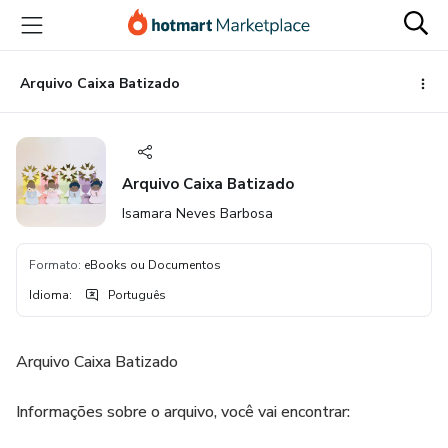
Ir
Ir
Ir
para
para
para
o
o
o
conteúdo
pagamento
rodapé
Arquivo Caixa Batizado
principal
Arquivo Caixa Batizado
Isamara Neves Barbosa
Formato
:
eBooks ou Documentos
Idioma
:
Português
Arquivo Caixa Batizado
Informações sobre o arquivo, você vai encontrar: