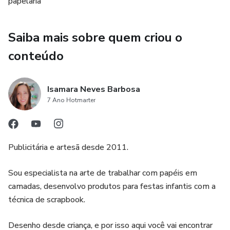
papelaria
01 Arquivo dos anjos em formato de cone para colocar
como decoração na mesa
Saiba mais sobre quem criou o
conteúdo
Você receberá o molde nos seguintes formatos:
DXF (para Silhouette Studio versão free)
Isamara Neves Barbosa
7 Ano Hotmarter
SVG (para Silhouette Business e Designer e para demais
plotters de recorte)
Publicitária e artesã desde 2011.
Tamanho do projeto montado:
Sou especialista na arte de trabalhar com papéis em
Caixa 6cm (L) x 6 cm (A) x 6 cm (C).
camadas, desenvolvo produtos para festas infantis com a
técnica de scrapbook.
Anjo 8cm (A) x 6,5 (C)
Desenho desde criança, e por isso aqui você vai encontrar