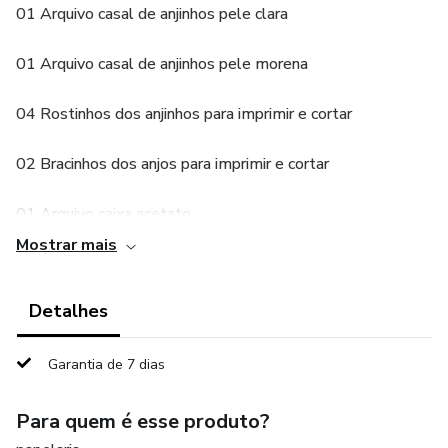
01 Arquivo casal de anjinhos pele clara
01 Arquivo casal de anjinhos pele morena
04 Rostinhos dos anjinhos para imprimir e cortar
02 Bracinhos dos anjos para imprimir e cortar
01 Arquivo caixa acetato
Mostrar mais
01 Arquivo porta bombom
Detalhes
01 Base para colocar atrás da caixa
01 Divino com raio para colocar na base que ficará atrás da
Garantia de 7 dias
caixa
Para quem é esse produto?
Bônus: