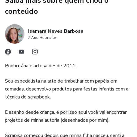
Saiba mais sobre quem criou o
conteúdo
- Os Arquivo estão no formato SVG/DXF e PDF apenas
ilustrativo.
Isamara Neves Barbosa
- Brinde: Arquivo da sacola para fazer com acetato.
7 Ano Hotmarter
Esse arquivo está pronto para cortar e montar.
Publicitária e artesã desde 2011.
Dica: Coloquei 4 bombons Ferrero Rocher, Mas você pode
colocar o que quiser.
Sou especialista na arte de trabalhar com papéis em
camadas, desenvolvo produtos para festas infantis com a
técnica de scrapbook.
Desenho desde criança, e por isso aqui você vai encontrar
projetos de minha autoria (desenhados por mim).
Scrapisa começou depois que minha filha nasceu, senti a