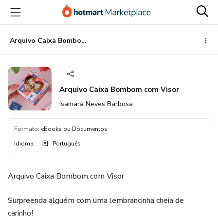
Ir
Ir
Ir
para
para
para
o
o
o
conteúdo
pagamento
rodapé
Arquivo Caixa Bombom com Visor
principal
Arquivo Caixa Bombom com Visor
Isamara Neves Barbosa
Formato
:
eBooks ou Documentos
Idioma
:
Português
Arquivo Caixa Bombom com Visor
Surpreenda alguém com uma lembrancinha cheia de
carinho!