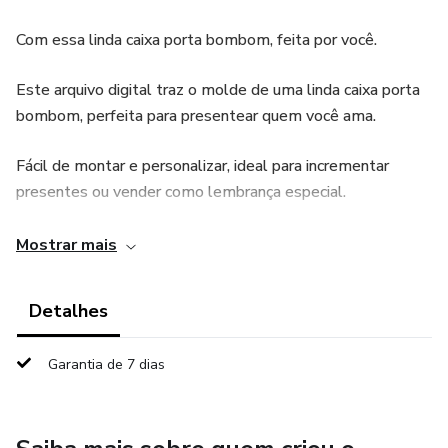
Com essa linda caixa porta bombom, feita por você.
Este arquivo digital traz o molde de uma linda caixa porta
bombom, perfeita para presentear quem você ama.
Fácil de montar e personalizar, ideal para incrementar
presentes ou vender como lembrança especial.
O que você vai encontrar nesse arquivo:
Mostrar mais
- Arquivo da Caixa completa com a tampa, onde eu estou
Detalhes
oferecendo duas opções:
Garantia de 7 dias
com visor e sem visor em formato de coração.
- Arquivo das flores para cortar com vinil permante, caso
queira colocar na tampa.