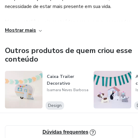
necessidade de estar mais presente em sua vida.
No meu ateliê eu crio conteúdos para quem quer aprender
a trabalhar com artesanato na área de festas infantis.
Mostrar mais
Faço parte do time de designer da empresa Silhouette
Outros produtos de quem criou esse
Brasil.
conteúdo
Caixa Trailer
A
Decorativo
c
Isamara Neves Barbosa
I
Design
Dúvidas frequentes