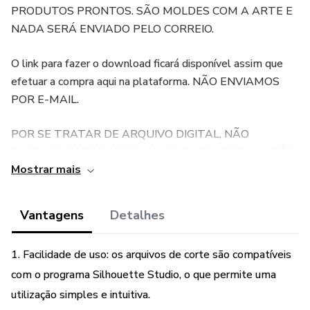
PRODUTOS PRONTOS. SÃO MOLDES COM A ARTE E
NADA SERÁ ENVIADO PELO CORREIO.
O link para fazer o download ficará disponível assim que
efetuar a compra aqui na plataforma. NÃO ENVIAMOS
POR E-MAIL.
POR SE TRATAR DE ARQUIVO DIGITAL, NÃO
FAZEMOS ESTORNO DO VALOR E NEM TROCA APÓS
Mostrar mais
O ENVIO DO PRODUTO.
Caso não tenha a máquina de corte Silhouette, o corte
Vantagens
Detalhes
pode ser feito a mão (dependendo das suas habilidades
com a tesoura) basta instalar o programa SILHOUETTE
1. Facilidade de uso: os arquivos de corte são compatíveis
STUDIO disponível gratuitamente no site oficial da
com o programa Silhouette Studio, o que permite uma
Silhouette para abrir e imprimir os arquivos.
utilização simples e intuitiva.