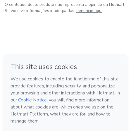
O conteúdo deste produto não representa a opinião da Hotmart.
Se você vir informações inadequadas,
denuncie aqui
em Amsterdam
em Madrid
em Bogotá
Feito com
❤
em Belo Horizonte
na Cidade do México
Conheça a Hotmart
Idioma
Português