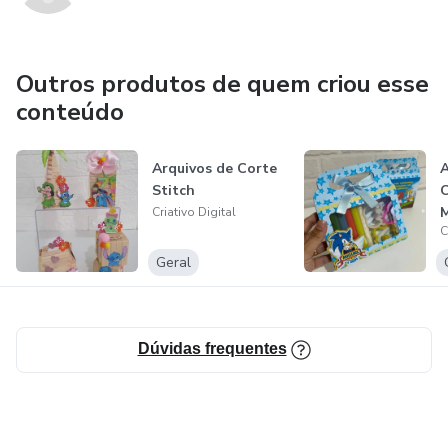
permitindo o acesso imediato aos mesmos. Não é
necessário esperar pelo envio por e-mail ou pelos correios.
Outros produtos de quem criou esse
conteúdo
Arquivos de Corte
A
Stitch
C
M
Criativo Digital
C
C
l
Geral
Dúvidas frequentes