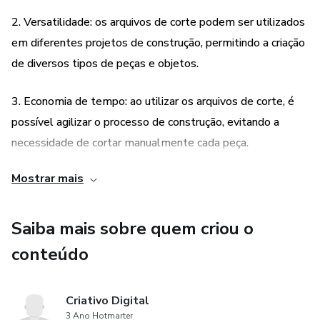
NÃO MODIFICAMOS ARTE, NEM NOMES E NEM
IDADE, NÃO ACOMPANHA MANUAL DE MONTAGEM,
2. Versatilidade: os arquivos de corte podem ser utilizados
COMPRE SOMENTE SE SOUBER MANUSEAR.
em diferentes projetos de construção, permitindo a criação
de diversos tipos de peças e objetos.
3. Economia de tempo: ao utilizar os arquivos de corte, é
possível agilizar o processo de construção, evitando a
necessidade de cortar manualmente cada peça.
Mostrar mais
4. Personalização: os arquivos de corte não modificam a
arte, nomes ou idade, o que possibilita a personalização
dos projetos de acordo com as preferências e
Saiba mais sobre quem criou o
necessidades de cada usuário.
conteúdo
5. Acesso imediato: após a compra, o link para download
Criativo Digital
dos arquivos de corte fica disponível na plataforma,
3 Ano Hotmarter