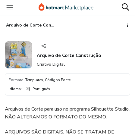
Ir
Ir
Ir
para
para
para
o
o
o
conteúdo
pagamento
rodapé
Arquivo de Corte Construção
principal
Arquivo de Corte Construção
Criativo Digital
Formato
:
Templates, Códigos Fonte
Idioma
:
Português
Arquivos de Corte para uso no programa Silhouette Studio.
NÃO ALTERAMOS O FORMATO DO MESMO.
ARQUIVOS SÃO DIGITAIS, NÃO SE TRATAM DE