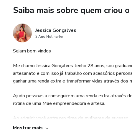
um gesto inesperado.
Saiba mais sobre quem criou o
Faça sua Rotina Mais Divertid
Jessica Gonçalves
Com essas opções exclusivas do
3 Ano Hotmarter
mais leve e divertida com um 
Sejam bem vindos
🌟 Adquira agora o Arquivo Di
de fofura e criatividade para o 
Me chamo Jessica Gonçalves tenho 28 anos, sou gradua
artesanato e com isso já trabalho com acessórios person
ganhar uma renda extra e transformar vidas através dos me
Ajudo pessoas a conseguirem uma renda extra através do
rotina de uma Mãe empreendedora e artesã.
Ao adquirir você entra pro time de mulheres de sucesso.
Mostrar mais