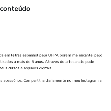
 conteúdo
a!
 Stitch, sua criatividade não terá limites. Deixe sua rotina
toque do alienígena Stitch mais amado da Disney!
gital com + 60 Tags do tema Stitch e traga essa dose extra
seu dia a dia!
nda em letras espanhol pela UFPA porém me encantei pelo
alizados a mais de 5 anos. Através do artesanato pude
us cursos e arquivos digitais.
s acessórios. Compartilha diariamente no meu Instagram a