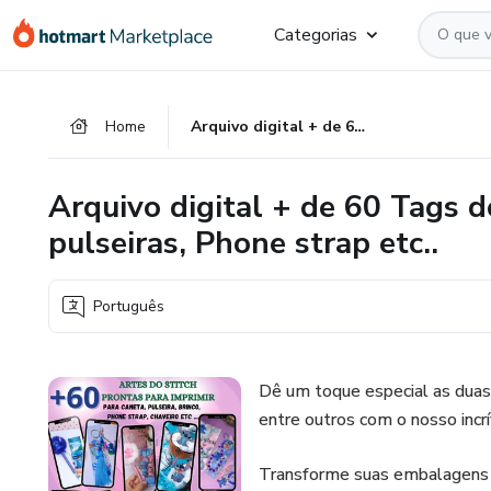
Ir
Ir
Ir
Categorias
para
para
para
o
o
o
conteúdo
pagamento
rodapé
Home
Arquivo digital + de 60 Tags do Stitch para Canetas, brinco, pulseiras, Phone strap etc..
principal
Arquivo digital + de 60 Tags d
pulseiras, Phone strap etc..
Português
Dê um toque especial as duas
entre outros com o nosso incr
Transforme suas embalagens e