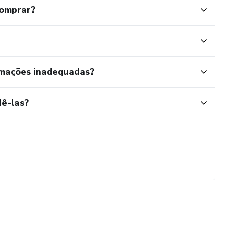
comprar?
rmações inadequadas?
ê-las?