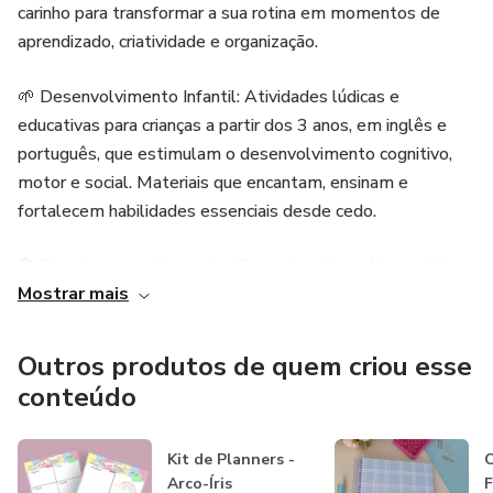
carinho para transformar a sua rotina em momentos de
aprendizado, criatividade e organização.
🌱 Desenvolvimento Infantil: Atividades lúdicas e
educativas para crianças a partir dos 3 anos, em inglês e
português, que estimulam o desenvolvimento cognitivo,
motor e social. Materiais que encantam, ensinam e
fortalecem habilidades essenciais desde cedo.
📚 Planejamento Pessoal e Financeiro: Conteúdos práticos
Mostrar mais
e inspiradores para quem deseja ter mais organização,
equilíbrio e clareza nas metas do dia a dia.
Outros produtos de quem criou esse
📖 Leituras e Dicas Especiais: Orientações valiosas que vão
conteúdo
desde educação até bem-estar, trazendo sempre
novidades para enriquecer o seu conhecimento.
Kit de Planners -
C
Arco-Íris
F
🎨 Papelaria Personalizada: Artes prontas, formatadas e