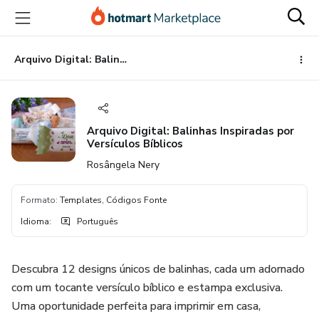
Ir
Ir
Ir
para
para
para
o
o
o
conteúdo
pagamento
rodapé
Arquivo Digital: Balinhas Inspiradas por Versículos Bíblicos
principal
Arquivo Digital: Balinhas Inspiradas por
Versículos Bíblicos
Rosângela Nery
Formato
:
Templates, Códigos Fonte
Idioma
:
Português
Descubra 12 designs únicos de balinhas, cada um adornado
com um tocante versículo bíblico e estampa exclusiva.
Uma oportunidade perfeita para imprimir em casa,