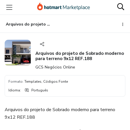
Ir
Ir
Ir
para
para
para
o
o
o
conteúdo
pagamento
rodapé
Arquivos do projeto de Sobrado moderno para terreno 9x12 REF.188
principal
Arquivos do projeto de Sobrado moderno
para terreno 9x12 REF.188
GCS Negócios Online
Formato
:
Templates, Códigos Fonte
Idioma
:
Português
Arquivos do projeto de Sobrado moderno para terreno
9x12 REF.188