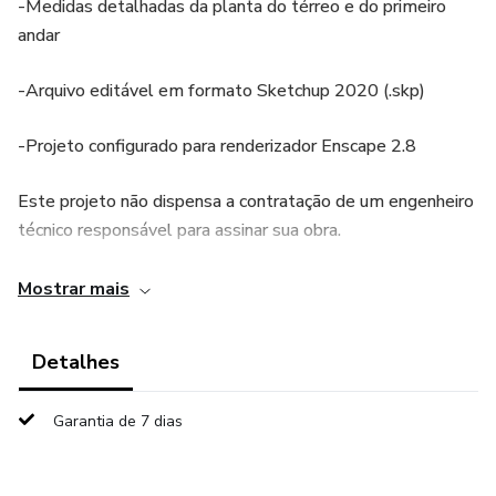
-Medidas detalhadas da planta do térreo e do primeiro
andar
-Arquivo editável em formato Sketchup 2020 (.skp)
-Projeto configurado para renderizador Enscape 2.8
Este projeto não dispensa a contratação de um engenheiro
técnico responsável para assinar sua obra.
Não construa apenas com base neste projeto.
Mostrar mais
Este projeto serve de base para a adequação com seu
Detalhes
engenheiro responsável pela sua obra. Somente ele,
pessoalmente, pode assinar seu projeto final para
Garantia de 7 dias
execução efetiva da obra.
Não nos responsabilizamos por obras construídas