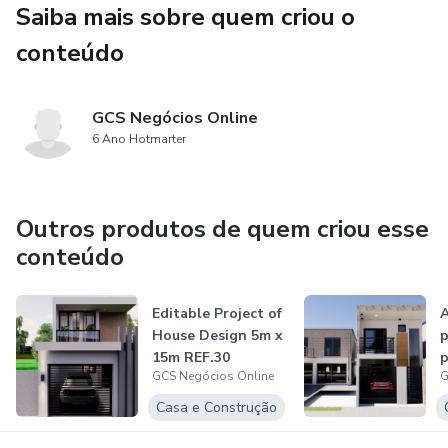
Saiba mais sobre quem criou o
indevidamente sem registro.
conteúdo
Este projeto é inteiramente editável com o arquivo que
será enviado após sua compra.
GCS Negócios Online
6 Ano Hotmarter
Outros produtos de quem criou esse
conteúdo
Editable Project of
A
House Design 5m x
p
15m REF.30
p
GCS Negócios Online
G
R
Casa e Construção