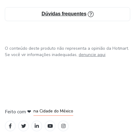
Dúvidas frequentes
O conteúdo deste produto não representa a opinião da Hotmart.
Se você vir informações inadequadas,
denuncie aqui
em Bogotá
em Amsterdam
em Madrid
na Cidade do México
Feito com
❤
em Belo Horizonte