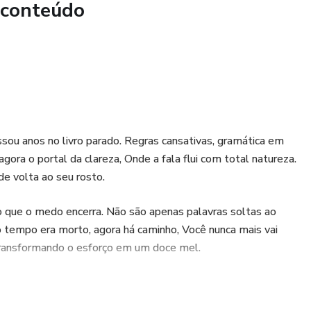
 conteúdo
ou anos no livro parado. Regras cansativas, gramática em
ora o portal da clareza, Onde a fala flui com total natureza.
de volta ao seu rosto.
cio que o medo encerra. Não são apenas palavras soltas ao
 tempo era morto, agora há caminho, Você nunca mais vai
, Transformando o esforço em um doce mel.
, o inglês verdadeiro. Do shadowing prático ao treino guiado,
rte, é pura estratégia, A Black Box é a luz que o seu brilho