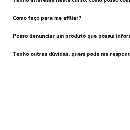
Tenho interesse neste curso, como posso co
Como faço para me afiliar?
Posso denunciar um produto que possui info
Tenho outras dúvidas, quem pode me respond