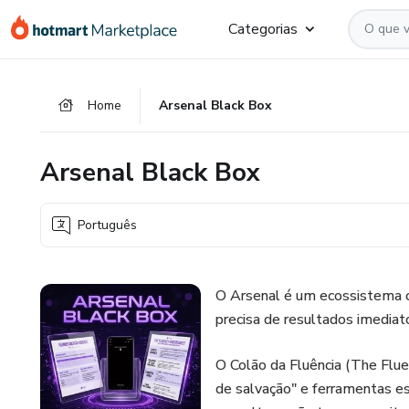
Ir
Ir
Ir
Categorias
para
para
para
o
o
o
conteúdo
pagamento
rodapé
Home
Arsenal Black Box
principal
Arsenal Black Box
Português
O Arsenal é um ecossistema 
precisa de resultados imediato
O Colão da Fluência (The Flue
de salvação" e ferramentas es