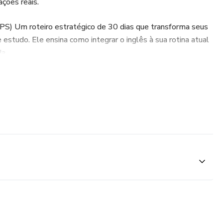
ações reais.
GPS) Um roteiro estratégico de 30 dias que transforma seus
studo. Ele ensina como integrar o inglês à sua rotina atual
a.
nks Prontos) Arquivo configurado para importação direta
bro" do método pronto, com as expressões mais usadas do
 digitação e organização manual.
o Prático) Um passo a passo na tela para dominar a
ê aprenderá a configurar o Anki, utilizar o YouGlish para
formar o ChatGPT em um professor particular de conversação.
ídeo de Prática) Uma sessão prática de "academia de fala".
rientações para treinar a pronúncia, o ritmo e a entonação de
unks) de forma repetitiva e eficiente.