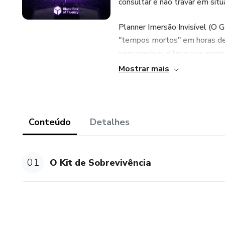
consultar e não travar em situ
Planner Imersão Invisível (O 
"tempos mortos" em horas de e
sem precisar alterar sua agend
Mostrar mais
Deck de Memorização (100 Chu
no Anki. Você recebe o "cére
inglês, economizando horas de
Conteúdo
Detalhes
Tutorial de Ferramentas (Víde
tecnologia do aprendizado. Voc
refinar sua pronúncia e trans
01
O Kit de Sobrevivência
Treino Guiado de Shadowing (V
Basta dar o play e seguir as o
20 estruturas fundamentais (ch