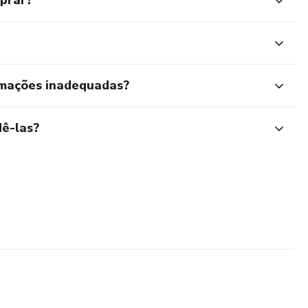
mprar?
rmações inadequadas?
ê-las?