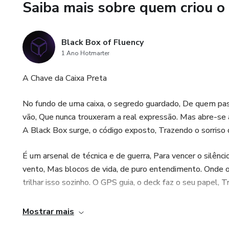
Saiba mais sobre quem criou o
Black Box of Fluency
1 Ano Hotmarter
A Chave da Caixa Preta
No fundo de uma caixa, o segredo guardado, De quem pass
vão, Que nunca trouxeram a real expressão. Mas abre-se ag
A Black Box surge, o código exposto, Trazendo o sorriso 
É um arsenal de técnica e de guerra, Para vencer o silên
vento, Mas blocos de vida, de puro entendimento. Onde o
trilhar isso sozinho. O GPS guia, o deck faz o seu papel
A imersão invisível, o passo certeiro, O inglês de verdade
Mostrar mais
O seu potencial será enfim despertado. A fluência não é so