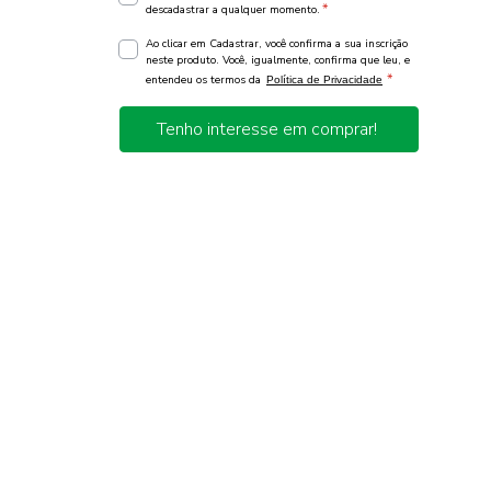
*
descadastrar a qualquer momento.
Ao clicar em Cadastrar, você confirma a sua inscrição
neste produto. Você, igualmente, confirma que leu, e
*
entendeu os termos da
Política de Privacidade
Tenho interesse em comprar!