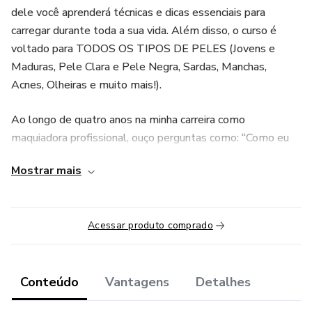
dele você aprenderá técnicas e dicas essenciais para
carregar durante toda a sua vida. Além disso, o curso é
voltado para TODOS OS TIPOS DE PELES (Jovens e
Maduras, Pele Clara e Pele Negra, Sardas, Manchas,
Acnes, Olheiras e muito mais!).
Ao longo de quatro anos na minha carreira como
maquiadora profissional, ouço perguntas como: “Como eu
acho meu tom de base ideal?” “Por que minha base abre
Mostrar mais
no nariz?” “Como faço contornos no meu formato de
rosto?” e a principal: “Como fazer uma maquiagem perfeita
e completa sem gastar tanto?” E é por isso que eu resolvi
Acessar produto comprado
criar o curso de automaquiagem mais completo do
mercado, para que você consiga solucionar todos esses
problemas de uma vez por toda PRO RESTO DA SUA
Conteúdo
Vantagens
Detalhes
VIDA.