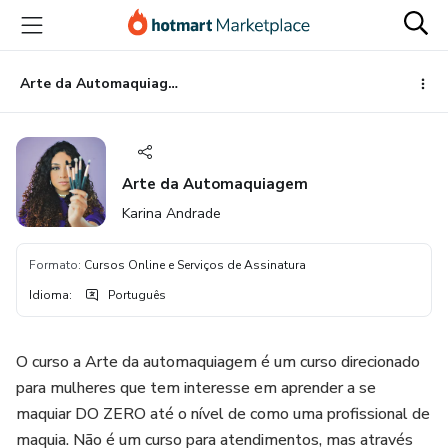
Ir
Ir
Ir
para
para
para
o
o
o
conteúdo
pagamento
rodapé
Arte da Automaquiagem
principal
Arte da Automaquiagem
Karina Andrade
Formato
:
Cursos Online e Serviços de Assinatura
Idioma
:
Português
O curso a Arte da automaquiagem é um curso direcionado
para mulheres que tem interesse em aprender a se
maquiar DO ZERO até o nível de como uma profissional de
maquia. Não é um curso para atendimentos, mas através