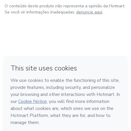
O conteúdo deste produto não representa a opinião da Hotmart.
Se você vir informações inadequadas,
denuncie aqui
em Bogotá
em Amsterdam
em Madrid
na Cidade do México
Feito com
❤
em Belo Horizonte
Conheça a Hotmart
Idioma
Português