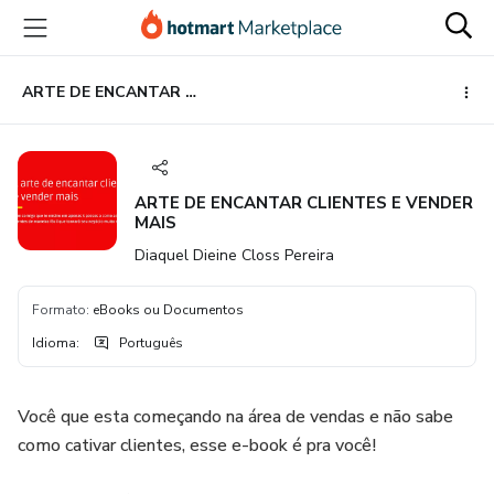
Ir
Ir
Ir
para
para
para
o
o
o
conteúdo
pagamento
rodapé
ARTE DE ENCANTAR CLIENTES E VENDER MAIS
principal
ARTE DE ENCANTAR CLIENTES E VENDER
MAIS
Diaquel Dieine Closs Pereira
Formato
:
eBooks ou Documentos
Idioma
:
Português
Você que esta começando na área de vendas e não sabe
como cativar clientes, esse e-book é pra você!