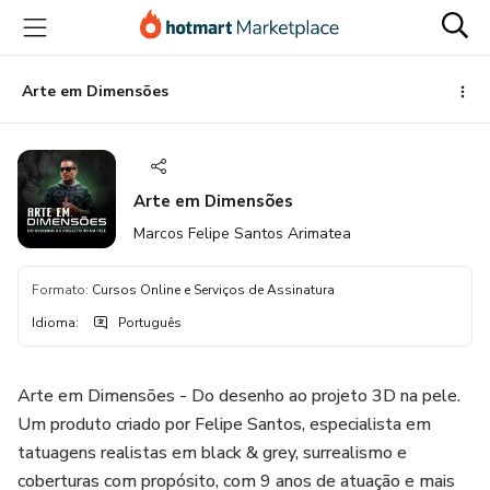
Ir
Ir
Ir
para
para
para
o
o
o
conteúdo
pagamento
rodapé
Arte em Dimensões
principal
Arte em Dimensões
Marcos Felipe Santos Arimatea
Formato
:
Cursos Online e Serviços de Assinatura
Idioma
:
Português
Arte em Dimensões - Do desenho ao projeto 3D na pele.
Um produto criado por Felipe Santos, especialista em
tatuagens realistas em black & grey, surrealismo e
coberturas com propósito, com 9 anos de atuação e mais