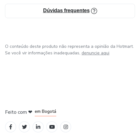
Dúvidas frequentes
O conteúdo deste produto não representa a opinião da Hotmart.
Se você vir informações inadequadas,
denuncie aqui
em Amsterdam
em Madrid
em Bogotá
Feito com
❤
em Belo Horizonte
na Cidade do México