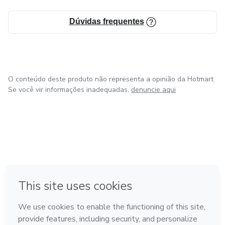
Dúvidas frequentes
O conteúdo deste produto não representa a opinião da Hotmart.
Se você vir informações inadequadas,
denuncie aqui
em Bogotá
em Amsterdam
em Madrid
na Cidade do México
Feito com
❤
em Belo Horizonte