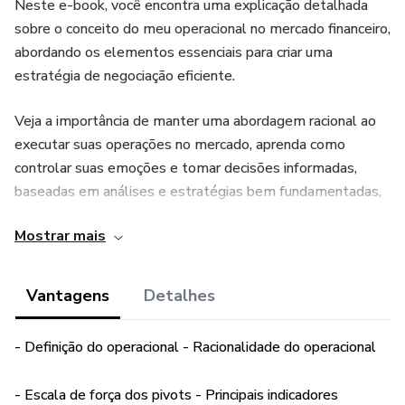
Neste e-book, você encontra uma explicação detalhada
sobre o conceito do meu operacional no mercado financeiro,
abordando os elementos essenciais para criar uma
estratégia de negociação eficiente.
Veja a importância de manter uma abordagem racional ao
executar suas operações no mercado, aprenda como
controlar suas emoções e tomar decisões informadas,
baseadas em análises e estratégias bem fundamentadas,
explore as poderosas ferramentas de análise técnica,
Mostrar mais
como a projeção Fibonacci e o espelhamento e aprenda
como aplicá-las para identificar níveis de suporte e
resistência no mercado.
Vantagens
Detalhes
Você vai descobrir como essas técnicas podem ajudar a
- Definição do operacional - Racionalidade do operacional
prever movimentos futuros de preço. Além disso, você vai
entender sobre como avaliar a força dos pivots no mercado
- Escala de força dos pivots - Principais indicadores
e como isso pode influenciar suas decisões na hora de