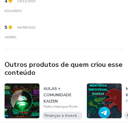
4
23/11/2023
EDUARDO
5
04/08/2023
ADRIEL
Outros produtos de quem criou esse
conteúdo
AULAS +
M
COMUNIDADE
K
KAIZEN
Pedro Henrique Rodrigues
Finanças e Investimentos