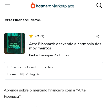
Ir
Ir
Ir
para
para
para
o
o
o
conteúdo
pagamento
rodapé
Arte Fibonacci: desvende a harmonia dos movimentos
principal
4.7
(
3
)
Arte Fibonacci: desvende a harmonia dos
movimentos
Pedro Henrique Rodrigues
Formato
:
eBooks ou Documentos
Idioma
:
Português
Aprenda sobre o mercado financeiro com a ''Arte
Fibonacci''.