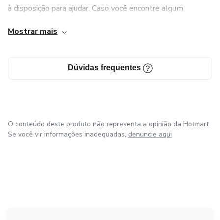
à disposição para ajudar. Caso você encontre algum
problema em um dos conteúdos que ofereço ou tenha
Mostrar mais
alguma crítica construtiva, não hesite em entrar em
contato. Estou aqui para garantir que você tenha a melhor
experiência possível!
Dúvidas frequentes
O conteúdo deste produto não representa a opinião da Hotmart.
Se você vir informações inadequadas,
denuncie aqui
em Bogotá
em Amsterdam
em Madrid