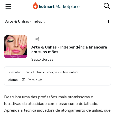
Ir
Ir
Ir
para
para
para
o
o
o
conteúdo
pagamento
rodapé
Arte & Unhas - Independência financeira em suas mãos
principal
Arte & Unhas - Independência financeira
em suas mãos
Saulo Borges
Formato
:
Cursos Online e Serviços de Assinatura
Idioma
:
Português
Descubra uma das profissões mais promissoras e
lucrativas da atualidade com nosso curso detalhado.
Aprenda a técnica inovadora de alongamento de unhas, que