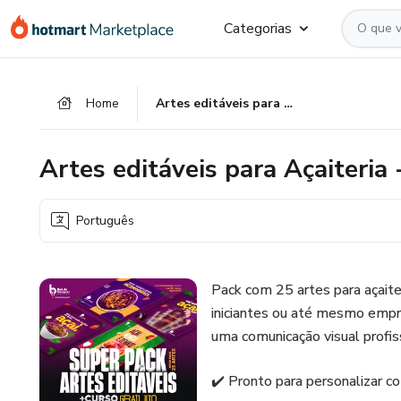
Ir
Ir
Ir
Categorias
para
para
para
o
o
o
conteúdo
pagamento
rodapé
Home
Artes editáveis para Açaiteria - Canva +Curso
principal
Artes editáveis para Açaiteria
Português
Pack com 25 artes para açaite
iniciantes ou até mesmo emp
uma comunicação visual profis
✔️ Pronto para personalizar c