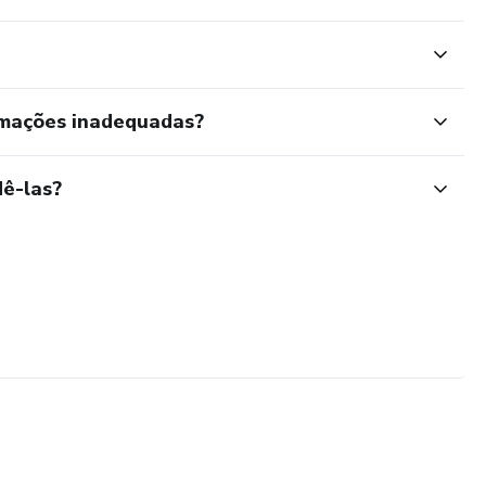
rmações inadequadas?
ê-las?