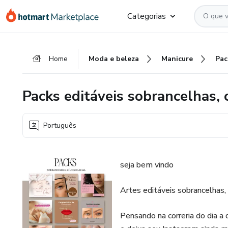
Ir
Ir
Ir
Categorias
para
para
para
o
o
o
conteúdo
pagamento
rodapé
Home
Moda e beleza
Manicure
principal
Packs editáveis sobrancelhas, c
Português
seja bem vindo
Artes editáveis sobrancelhas, c
Pensando na correria do dia a d