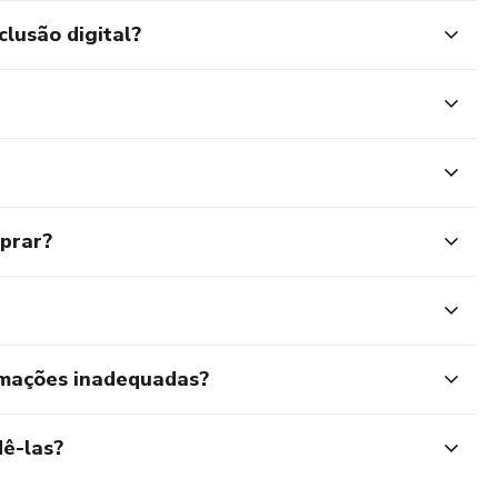
clusão digital?
mprar?
rmações inadequadas?
ê-las?