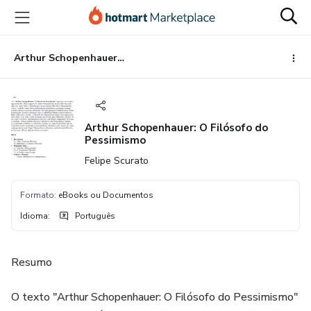
Ir
Ir
Ir
para
para
para
o
o
o
conteúdo
pagamento
rodapé
Arthur Schopenhauer: O Filósofo do Pessimismo
principal
Arthur Schopenhauer: O Filósofo do
Pessimismo
Felipe Scurato
Formato
:
eBooks ou Documentos
Idioma
:
Português
Resumo
O texto "Arthur Schopenhauer: O Filósofo do Pessimismo"