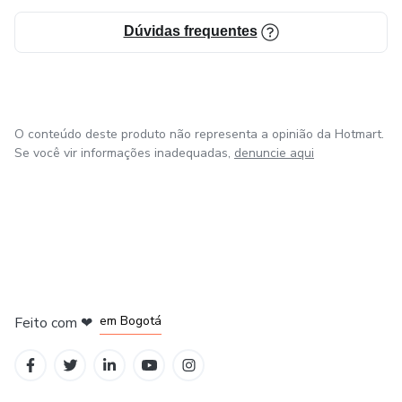
Dúvidas frequentes
O conteúdo deste produto não representa a opinião da Hotmart.
Se você vir informações inadequadas,
denuncie aqui
em Amsterdam
em Madrid
em Bogotá
Feito com
❤
em Belo Horizonte
na Cidade do México