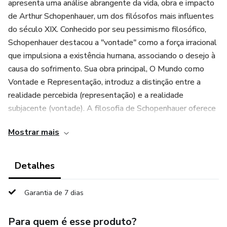
apresenta uma análise abrangente da vida, obra e impacto
de Arthur Schopenhauer, um dos filósofos mais influentes
do século XIX. Conhecido por seu pessimismo filosófico,
Schopenhauer destacou a "vontade" como a força irracional
que impulsiona a existência humana, associando o desejo à
causa do sofrimento. Sua obra principal, O Mundo como
Vontade e Representação, introduz a distinção entre a
realidade percebida (representação) e a realidade
subjacente (vontade). A filosofia de Schopenhauer oferece
uma perspectiva sombria sobre a vida, onde o ciclo de
Mostrar mais
desejos insaciáveis gera sofrimento contínuo. Ele propôs a
arte e a estética, especialmente a música, como formas
temporárias de escapar dessa condição. O texto também
Detalhes
discute as influências que Schopenhauer recebeu, como o
pensamento kantiano e as filosofias orientais, e o impacto
Garantia de 7 dias
duradouro de suas ideias em áreas como a psicanálise,
existencialismo, literatura e arte. Apesar das críticas de
Para quem é esse produto?