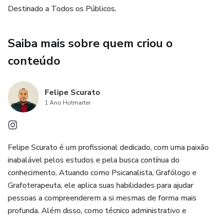
contemporâneos como Hegel, Schopenhauer influenciou
Destinado a Todos os Públicos.
profundamente filósofos como Nietzsche e Freud, além de
artistas e escritores.
Saiba mais sobre quem criou o
conteúdo
Felipe Scurato
1 Ano Hotmarter
Felipe Scurato é um profissional dedicado, com uma paixão
inabalável pelos estudos e pela busca contínua do
conhecimento. Atuando como Psicanalista, Grafólogo e
Grafoterapeuta, ele aplica suas habilidades para ajudar
pessoas a compreenderem a si mesmas de forma mais
profunda. Além disso, como técnico administrativo e