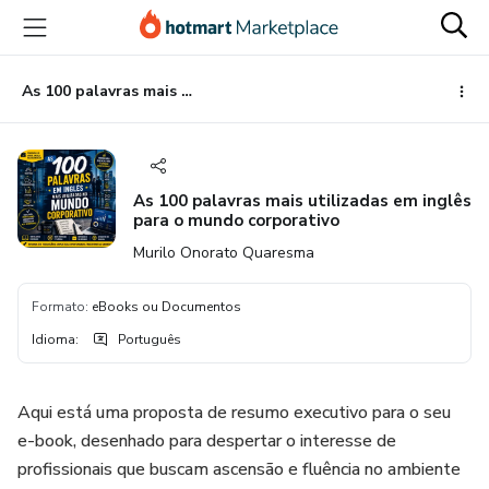
Ir
Ir
Ir
para
para
para
o
o
o
conteúdo
pagamento
rodapé
As 100 palavras mais utilizadas em inglês para o mundo corporativo
principal
As 100 palavras mais utilizadas em inglês
para o mundo corporativo
Murilo Onorato Quaresma
Formato
:
eBooks ou Documentos
Idioma
:
Português
Aqui está uma proposta de resumo executivo para o seu
e-book, desenhado para despertar o interesse de
profissionais que buscam ascensão e fluência no ambiente