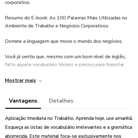
corporativo.
Resumo do E-book: As 100 Palavras Mais Utilizadas no
Ambiente de Trabalho e Negócios Corporativos
Domine a linguagem que move o mundo dos negócios.
Você já sentiu que, mesmo com um bom nível de inglês,
falta aquele vocabulário técnico e preciso para transitar
com autoridade em reuniões, negociações e e-mails
Mostrar mais
corporativos? O e-book "As 100 Palavras Mais Utilizadas
no Ambiente de Trabalho e Negócios Corporativos" é a
solução definitiva para eliminar essa lacuna.
Vantagens
Detalhes
Desenvolvido pela English Time, este guia prático foi
Aplicação Imediata no Trabalho: Aprenda hoje, use amanhã.
desenhado especificamente para profissionais, líderes e
Esqueça as listas de vocabulário irrelevantes e a gramática
estudantes que buscam alavancar sua carreira através da
comunicação estratégica. Esqueça termos genéricos ou
aborrecida. Este material foca-se exclusivamente nos