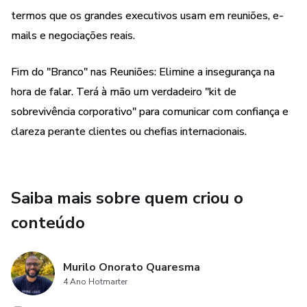
infantis; aqui, focamos na essência da linguagem executiva.
termos que os grandes executivos usam em reuniões, e-
mails e negociações reais.
O que você encontrará neste material:
Fim do "Branco" nas Reuniões: Elimine a insegurança na
Seleção Estratégica: Curadoria das 100 palavras e
hora de falar. Terá à mão um verdadeiro "kit de
expressões mais recorrentes em grandes corporações
sobrevivência corporativo" para comunicar com confiança e
internacionais, divididas por pilares fundamentais: Gestão e
clareza perante clientes ou chefias internacionais.
Estratégia, Comunicação e Networking, Vendas e
Financeiro, e Operações e Tecnologia.
Contextualização: Aprenda não apenas o significado, mas
Saiba mais sobre quem criou o
como aplicar cada termo com confiança e naturalidade.
conteúdo
Foco em Resultados: Transforme sua capacidade de
argumentação em reuniões e sua eficácia ao redigir
Murilo Onorato Quaresma
documentos formais, utilizando o vocabulário que os
4 Ano Hotmarter
gestores de alto nível dominam.