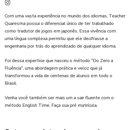
Por que este guia é indispensável?
Com uma vasta experiência no mundo dos idiomas, Teacher
No ambiente corporativo globalizado, a precisão da
Quaresma possui o diferencial único de ter trabalhado
linguagem é uma ferramenta de poder. Este guia é o
como tradutor de jogos em japonês. Essa vivência com
atalho para reduzir o tempo de hesitação e aumentar o seu
uma língua complexa permitiu que ele decifrasse a
valor percebido, permitindo que você se destaque, assuma
engenharia por trás do aprendizado de qualquer idioma.
o protagonismo em discussões e construa uma rede de
Foi dessa expertise que nasceu o método "Do Zero a
contatos sólida.
Fluência", uma abordagem prática e veloz que já
Seja a voz que lidera, não apenas a que acompanha.
transformou a vida de centenas de alunos em todo o
Brasil.
Venha você também ser mais um a sair fluente com o
método English Time. Faça sua pré matrícula.