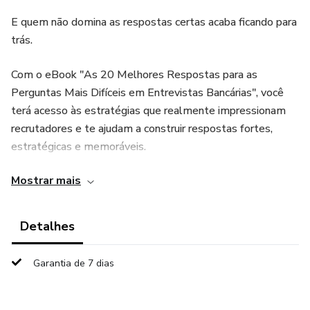
E quem não domina as respostas certas acaba ficando para
trás.
Com o eBook "As 20 Melhores Respostas para as
Perguntas Mais Difíceis em Entrevistas Bancárias", você
terá acesso às estratégias que realmente impressionam
recrutadores e te ajudam a construir respostas fortes,
estratégicas e memoráveis.
Mostrar mais
Aqui você vai descobrir:
✅ As perguntas que mais eliminam candidatos nas
Detalhes
entrevistas bancárias;
Garantia de 7 dias
✅ Como responder perguntas difíceis com clareza e
confiança;