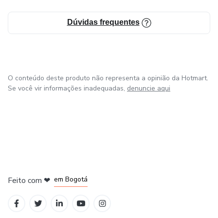
🎯 Com as técnicas certas, você transforma entrevistas
Dúvidas frequentes
difíceis em verdadeiras oportunidades de destaque!
Adquira agora "As 20 Melhores Respostas para as
Perguntas Mais Difíceis em Entrevistas Bancárias" e
prepare-se para surpreender os recrutadores — e
O conteúdo deste produto não representa a opinião da Hotmart.
conquistar sua vaga!
Se você vir informações inadequadas,
denuncie aqui
em Amsterdam
em Madrid
em Bogotá
Feito com
❤
em Belo Horizonte
na Cidade do México