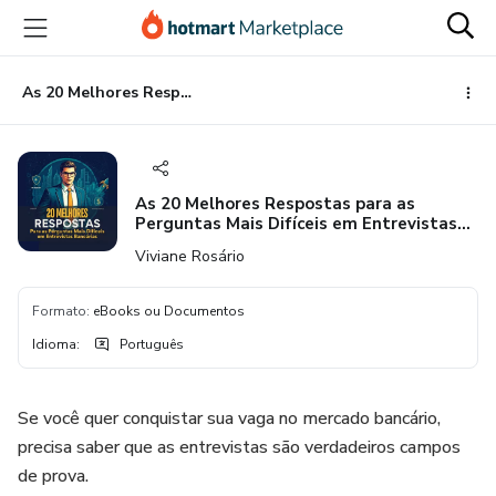
Ir
Ir
Ir
para
para
para
o
o
o
conteúdo
pagamento
rodapé
As 20 Melhores Respostas para as Perguntas Mais Difíceis em Entrevistas Bancárias
principal
As 20 Melhores Respostas para as
Perguntas Mais Difíceis em Entrevistas
Bancárias
Viviane Rosário
Formato
:
eBooks ou Documentos
Idioma
:
Português
Se você quer conquistar sua vaga no mercado bancário,
precisa saber que as entrevistas são verdadeiros campos
de prova.