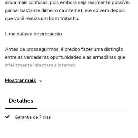
ainda mais confusas, pois embora seja realmente possível
ganhar bastante dinheiro na internet, ele só vem depois
que você realiza um bom trabalho.
Uma palavra de precaução
Antes de prosseguirmos, é preciso fazer uma distinção
entre as verdadeiras oportunidades e as armadilhas que
infelizmente infestam a internet.
Mostrar mais
As informações que você verá a seguir é de como iniciar um
negócio online sério, não algo milagroso do tipo "fique rico
do dia para noite".
Detalhes
Como você já deve ter ouvido falar, o único lugar em que o
Garantia de 7 dias
dinheiro vem antes do trabalho é no dicionário. Para ganhar
muito dinheiro na internet, você precisa aprender a
trabalhar com determinadas técnicas e estratégias. Não há