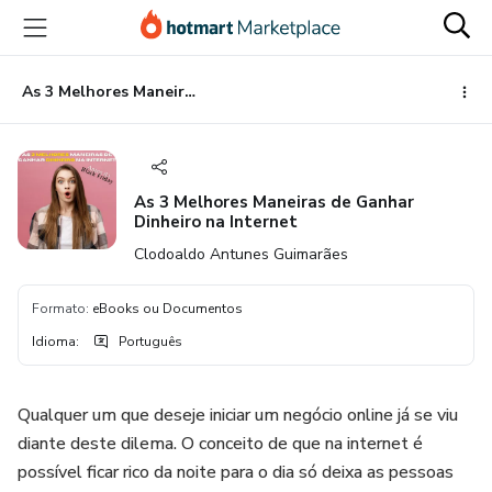
Ir
Ir
Ir
para
para
para
o
o
o
conteúdo
pagamento
rodapé
As 3 Melhores Maneiras de Ganhar Dinheiro na Internet
principal
As 3 Melhores Maneiras de Ganhar
Dinheiro na Internet
Clodoaldo Antunes Guimarães
Formato
:
eBooks ou Documentos
Idioma
:
Português
Qualquer um que deseje iniciar um negócio online já se viu
diante deste dilema. O conceito de que na internet é
possível ficar rico da noite para o dia só deixa as pessoas